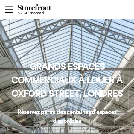
GRANDS ESPACES
COMMERCIAUX À LOUER À
OXFORD STREET, LONDRES
Réservez parmi des centaines d'espaces
disponibles