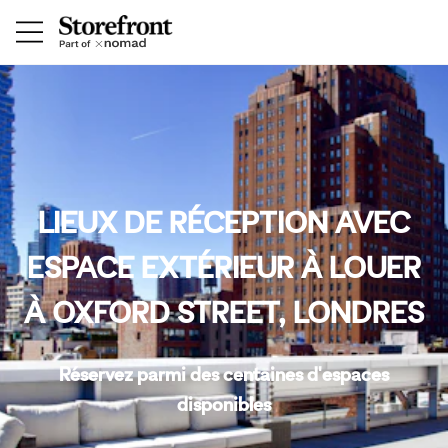
LIEUX DE RÉCEPTION AVEC
ESPACE EXTÉRIEUR À LOUER
À OXFORD STREET, LONDRES
Réservez parmi des centaines d'espaces
disponibles