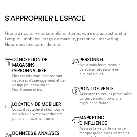
S'APPROPRIER L'ESPACE
Grâce à nos services complémentaires, votre espace est prêt à
l'emploi : mobilier, image de marque, personnel, marketing...
Nous nous occupons de tout.
CONCEPTION DE
PERSONNEL
MAGASINS
Nous vous fournissons le
personnel nécessaire en
PERSONNALISÉE
quelques clics.
Nos experts vous proposeront
des idées d'aménagement et de
design pour améliorer
POINT DE VENTE
l'expérience client.
Acceptez toutes les principales
cartes de crédit pour une
expérience fluide.
LOCATION DE MOBILIER
Louez directement chez nous le
mobilier de votre moodboard
MARKETING
personnalisé, sans tracas !
D'INFLUENCE
Assurez la visibilité de votre
DONNÉES & ANALYSES
marque grâce à nos stratégies