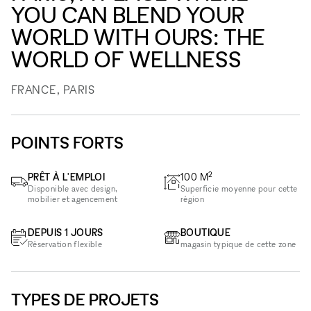
YOU CAN BLEND YOUR
WORLD WITH OURS: THE
WORLD OF WELLNESS
FRANCE, PARIS
POINTS FORTS
2
PRÊT À L'EMPLOI
100
M
Disponible avec design,
Superficie moyenne pour cette
mobilier et agencement
région
DEPUIS 1 JOURS
BOUTIQUE
Réservation flexible
magasin typique de cette zone
TYPES DE PROJETS