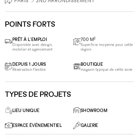
PARIS
2ND ARRONDISSEMENT
POINTS FORTS
2
PRÊT À L'EMPLOI
700
M
Disponible avec design,
Superficie moyenne pour cette
mobilier et agencement
région
DEPUIS 1 JOURS
BOUTIQUE
Réservation flexible
magasin typique de cette zone
TYPES DE PROJETS
LIEU UNIQUE
SHOWROOM
ESPACE ÉVÉNEMENTIEL
GALERIE