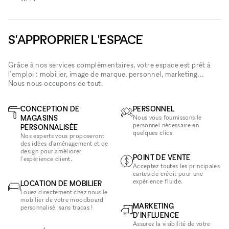
S'APPROPRIER L'ESPACE
Grâce à nos services complémentaires, votre espace est prêt à
l'emploi : mobilier, image de marque, personnel, marketing...
Nous nous occupons de tout.
CONCEPTION DE
PERSONNEL
MAGASINS
Nous vous fournissons le
personnel nécessaire en
PERSONNALISÉE
quelques clics.
Nos experts vous proposeront
des idées d'aménagement et de
design pour améliorer
POINT DE VENTE
l'expérience client.
Acceptez toutes les principales
cartes de crédit pour une
expérience fluide.
LOCATION DE MOBILIER
Louez directement chez nous le
mobilier de votre moodboard
MARKETING
personnalisé, sans tracas !
D'INFLUENCE
Assurez la visibilité de votre