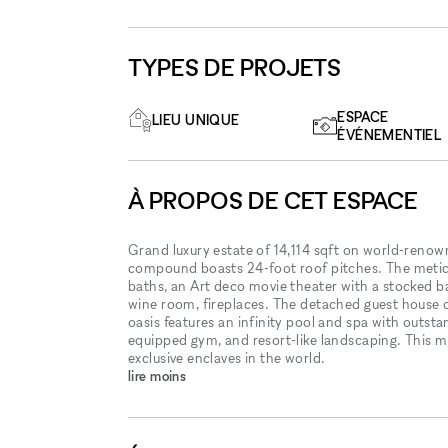
TYPES DE PROJETS
ESPACE
LIEU UNIQUE
ÉVÉNEMENTIEL
À PROPOS DE CET ESPACE
Grand luxury estate of 14,114 sqft on world-renow
compound boasts 24-foot roof pitches. The meticu
baths, an Art deco movie theater with a stocked bar
wine room, fireplaces. The detached guest house of
oasis features an infinity pool and spa with outsta
equipped gym, and resort-like landscaping. This m
exclusive enclaves in the world.
lire moins