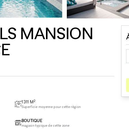
LLS MANSION
CE
2
1 311
M
Superficie moyenne pour cette région
BOUTIQUE
magasin typique de cette zone