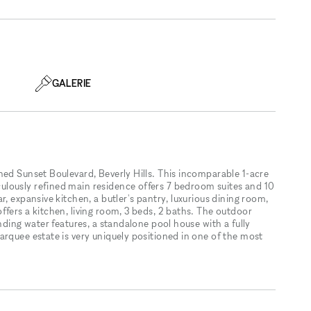
GALERIE
ned Sunset Boulevard, Beverly Hills. This incomparable 1-acre
lously refined main residence offers 7 bedroom suites and 10
, expansive kitchen, a butler's pantry, luxurious dining room,
fers a kitchen, living room, 3 beds, 2 baths. The outdoor
nding water features, a standalone pool house with a fully
arquee estate is very uniquely positioned in one of the most