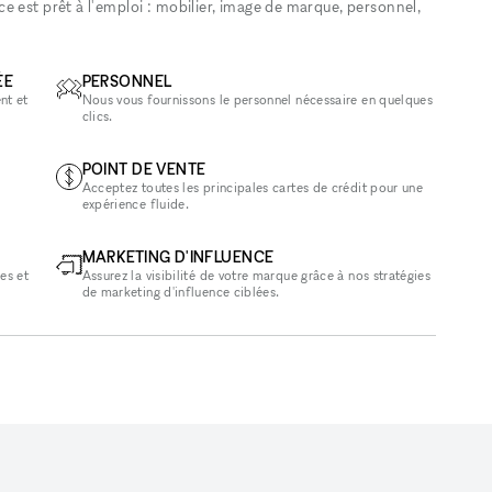
 est prêt à l'emploi : mobilier, image de marque, personnel,
ÉE
PERSONNEL
nt et
Nous vous fournissons le personnel nécessaire en quelques
clics.
POINT DE VENTE
Acceptez toutes les principales cartes de crédit pour une
expérience fluide.
MARKETING D'INFLUENCE
es et
Assurez la visibilité de votre marque grâce à nos stratégies
de marketing d'influence ciblées.