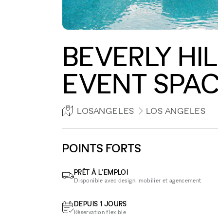
BEVERLY HI
EVENT SPA
LOSANGELES
LOS ANGELES
POINTS FORTS
PRÊT À L'EMPLOI
Disponible avec design, mobilier et agencement
DEPUIS 1 JOURS
Réservation flexible