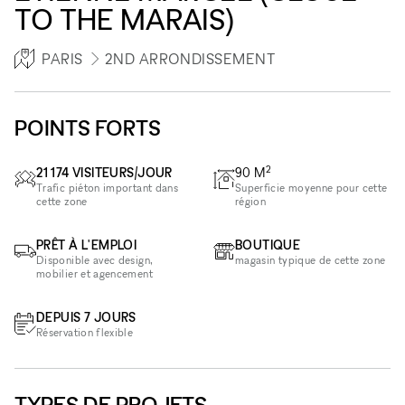
TO THE MARAIS)
PARIS
2ND ARRONDISSEMENT
POINTS FORTS
2
21 174 VISITEURS/JOUR
90
M
Trafic piéton important dans
Superficie moyenne pour cette
cette zone
région
PRÊT À L'EMPLOI
BOUTIQUE
Disponible avec design,
magasin typique de cette zone
mobilier et agencement
DEPUIS 7 JOURS
Réservation flexible
TYPES DE PROJETS