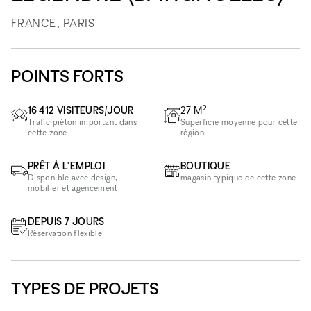
FRANCE, PARIS
POINTS FORTS
2
16 412 VISITEURS/JOUR
27
M
Trafic piéton important dans
Superficie moyenne pour cette
cette zone
région
PRÊT À L'EMPLOI
BOUTIQUE
Disponible avec design,
magasin typique de cette zone
mobilier et agencement
DEPUIS 7 JOURS
Réservation flexible
TYPES DE PROJETS