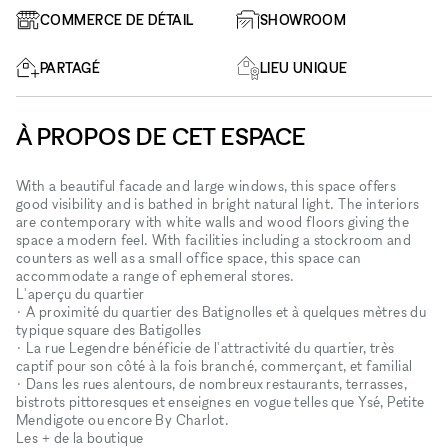
COMMERCE DE DÉTAIL
SHOWROOM
PARTAGÉ
LIEU UNIQUE
À PROPOS DE CET ESPACE
With a beautiful facade and large windows, this space offers
good visibility and is bathed in bright natural light. The interiors
are contemporary with white walls and wood floors giving the
space a modern feel. With facilities including a stockroom and
counters as well as a small office space, this space can
accommodate a range of ephemeral stores.
L'aperçu du quartier
• A proximité du quartier des Batignolles et à quelques mètres du
typique square des Batigolles
• La rue Legendre bénéficie de l'attractivité du quartier, très
captif pour son côté à la fois branché, commerçant, et familial
• Dans les rues alentours, de nombreux restaurants, terrasses,
bistrots pittoresques et enseignes en vogue telles que Ysé, Petite
Mendigote ou encore By Charlot.
Les + de la boutique