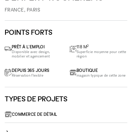
FRANCE, PARIS
POINTS FORTS
2
PRÊT À L'EMPLOI
118
M
Disponible avec design,
Superficie moyenne pour cette
mobilier et agencement
région
DEPUIS 365 JOURS
BOUTIQUE
Réservation flexible
magasin typique de cette zone
TYPES DE PROJETS
COMMERCE DE DÉTAIL