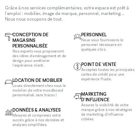
Grâce à nos services complémentaires, votre espace est prêt à
l'emploi : mobilier, image de marque, personnel, marketing...
Nous nous occupons de tout.
CONCEPTION DE
PERSONNEL
MAGASINS
Nous vous fournissons le
personnel nécessaire en
PERSONNALISÉE
quelques clics.
Nos experts vous proposeront
des idées d'aménagement et de
design pour améliorer
POINT DE VENTE
l'expérience client.
Acceptez toutes les principales
cartes de crédit pour une
expérience fluide.
LOCATION DE MOBILIER
Louez directement chez nous le
mobilier de votre moodboard
MARKETING
personnalisé, sans tracas !
D'INFLUENCE
Assurez la visibilité de votre
DONNÉES & ANALYSES
marque grâce à nos stratégies
de marketing d'influence
Mesurez et comprenez votre
ciblées.
succès grâce à nos données et
analyses simplifiées.