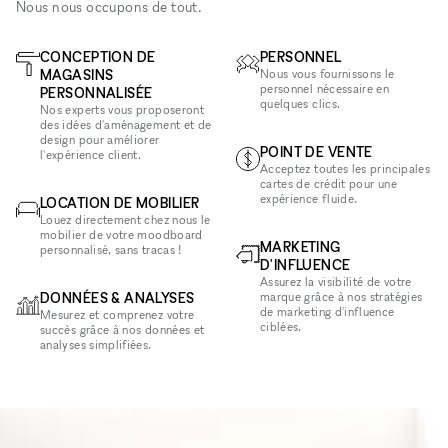
Nous nous occupons de tout.
CONCEPTION DE
PERSONNEL
MAGASINS
Nous vous fournissons le
personnel nécessaire en
PERSONNALISÉE
quelques clics.
Nos experts vous proposeront
des idées d'aménagement et de
design pour améliorer
POINT DE VENTE
l'expérience client.
Acceptez toutes les principales
cartes de crédit pour une
expérience fluide.
LOCATION DE MOBILIER
Louez directement chez nous le
mobilier de votre moodboard
MARKETING
personnalisé, sans tracas !
D'INFLUENCE
Assurez la visibilité de votre
DONNÉES & ANALYSES
marque grâce à nos stratégies
de marketing d'influence
Mesurez et comprenez votre
ciblées.
succès grâce à nos données et
analyses simplifiées.