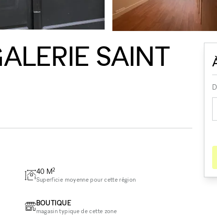
ALERIE SAINT
D
2
40
M
Superficie moyenne pour cette région
BOUTIQUE
magasin typique de cette zone