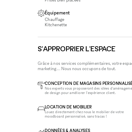
Équipement
Chauffage
Kitchenette
S'APPROPRIER L'ESPACE
Grâce à nos services complémentaires, votre espace
marketing... Nous nous occupons de tout.
CONCEPTION DE MAGASINS PERSONNALIS
Nos experts vous proposeront des idées d'aménageme
de design pour améliorer l'expérience client.
LOCATION DE MOBILIER
Louez directement chez nous le mobilier de votre
moodboard personnalisé, sans tracas !
DONNÉES & ANALYSES