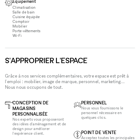
Équipement
Climatisation
Salle de bain
Cuisine équipée
Comptoir
Mobilier
Porte-vêtements
Wi‑Fi
S'APPROPRIER L'ESPACE
Grâce à nos services complémentaires, votre espace est prêt à
l'emploi : mobilier, image de marque, personnel, marketing...
Nous nous occupons de tout.
CONCEPTION DE
PERSONNEL
MAGASINS
Nous vous fournissons le
personnel nécessaire en
PERSONNALISÉE
quelques clics.
Nos experts vous proposeront
des idées d'aménagement et de
design pour améliorer
POINT DE VENTE
l'expérience client.
Acceptez toutes les principales