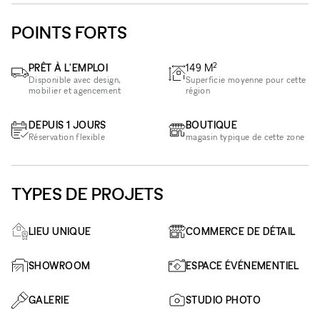
POINTS FORTS
2
PRÊT À L'EMPLOI
149
M
Disponible avec design,
Superficie moyenne pour cette
mobilier et agencement
région
DEPUIS 1 JOURS
BOUTIQUE
Réservation flexible
magasin typique de cette zone
TYPES DE PROJETS
LIEU UNIQUE
COMMERCE DE DÉTAIL
SHOWROOM
ESPACE ÉVÉNEMENTIEL
GALERIE
STUDIO PHOTO