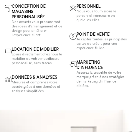
CONCEPTION DE
PERSONNEL
MAGASINS
Nous vous fournissons le
personnel nécessaire en
PERSONNALISÉE
quelques clics.
Nos experts vous proposeront
des idées d'aménagement et de
design pour améliorer
POINT DE VENTE
l'expérience client.
Acceptez toutes les principales
cartes de crédit pour une
expérience fluide.
LOCATION DE MOBILIER
Louez directement chez nous le
mobilier de votre moodboard
MARKETING
personnalisé, sans tracas !
D'INFLUENCE
Assurez la visibilité de votre
DONNÉES & ANALYSES
marque grâce à nos stratégies
de marketing d'influence
Mesurez et comprenez votre
ciblées.
succès grâce à nos données et
analyses simplifiées.