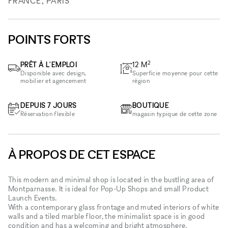
FRANCE, PARIS
POINTS FORTS
2
PRÊT À L'EMPLOI
12
M
Disponible avec design,
Superficie moyenne pour cette
mobilier et agencement
région
DEPUIS 7 JOURS
BOUTIQUE
Réservation flexible
magasin typique de cette zone
À PROPOS DE CET ESPACE
This modern and minimal shop is located in the bustling area of
Montparnasse. It is ideal for Pop-Up Shops and small Product
Launch Events.
With a contemporary glass frontage and muted interiors of white
walls and a tiled marble floor, the minimalist space is in good
condition and has a welcoming and bright atmosphere.