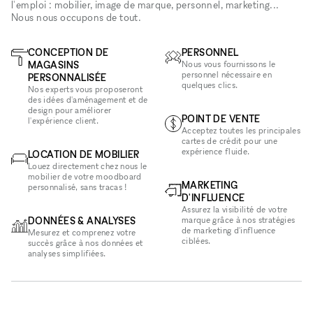
l'emploi : mobilier, image de marque, personnel, marketing...
Nous nous occupons de tout.
CONCEPTION DE
PERSONNEL
MAGASINS
Nous vous fournissons le
personnel nécessaire en
PERSONNALISÉE
quelques clics.
Nos experts vous proposeront
des idées d'aménagement et de
design pour améliorer
POINT DE VENTE
l'expérience client.
Acceptez toutes les principales
cartes de crédit pour une
expérience fluide.
LOCATION DE MOBILIER
Louez directement chez nous le
mobilier de votre moodboard
MARKETING
personnalisé, sans tracas !
D'INFLUENCE
Assurez la visibilité de votre
DONNÉES & ANALYSES
marque grâce à nos stratégies
de marketing d'influence
Mesurez et comprenez votre
ciblées.
succès grâce à nos données et
analyses simplifiées.