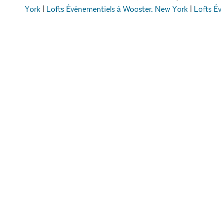
York
|
Lofts Événementiels à Wooster, New York
|
Lofts É
Soho, New York
|
Lofts Événementiels 
xNomad
Espaces événementiels à louer
Lofts 
METTRE EN VA
VOTRE MARQU