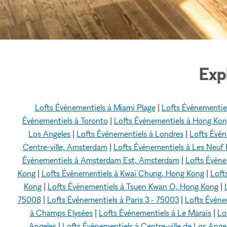
Exp
Lofts Événementiels à Miami Plage
|
Lofts Événementie
Événementiels à Toronto
|
Lofts Événementiels à Hong Ko
Los Angeles
|
Lofts Événementiels à Londres
|
Lofts Évén
Centre-ville, Amsterdam
|
Lofts Événementiels à Les Neuf
Événementiels à Amsterdam Est, Amsterdam
|
Lofts Évén
Kong
|
Lofts Événementiels à Kwai Chung, Hong Kong
|
Loft
Kong
|
Lofts Événementiels à Tsuen Kwan O, Hong Kong
|
75008
|
Lofts Événementiels à Paris 3 - 75003
|
Lofts Événem
à Champs Elysées
|
Lofts Événementiels à Le Marais
|
Lo
Angeles
|
Lofts Événementiels à Centre-ville de Los Ange