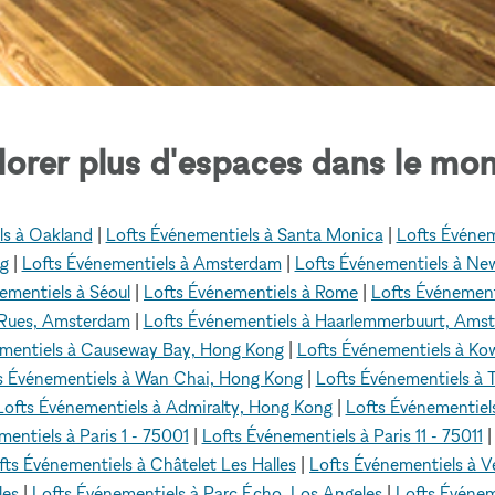
lorer plus d'espaces dans le mon
ls à Oakland
|
Lofts Événementiels à Santa Monica
|
Lofts Événem
ng
|
Lofts Événementiels à Amsterdam
|
Lofts Événementiels à Ne
ementiels à Séoul
|
Lofts Événementiels à Rome
|
Lofts Événement
 Rues, Amsterdam
|
Lofts Événementiels à Haarlemmerbuurt, Ams
ementiels à Causeway Bay, Hong Kong
|
Lofts Événementiels à Ko
s Événementiels à Wan Chai, Hong Kong
|
Lofts Événementiels à
Lofts Événementiels à Admiralty, Hong Kong
|
Lofts Événementiel
entiels à Paris 1 - 75001
|
Lofts Événementiels à Paris 11 - 75011
fts Événementiels à Châtelet Les Halles
|
Lofts Événementiels à 
les
|
Lofts Événementiels à Parc Écho, Los Angeles
|
Lofts Événem