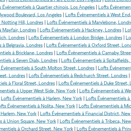
s Événementiels à Quartier chinois, Los Angeles
|
Lofts Événement
llywood Boulevard, Los Angeles
|
Lofts Événementiels à West End
 Notting Hill, Londres
|
Lofts Événementiels à Marylebone, Londr
à Mayfair, Londres
|
Lofts Événementiels à Hackney, Londres
|
Lof
ich, Londres
|
Lofts Événementiels à London Bridge, Londres
|
Lo
 à Belgravia, Londres
|
Lofts Événementiels à Oxford Street, Lon
tiels à Bricklane, Londres
|
Lofts Événementiels à Carnaby Stree
tiels à Seven Dials, Londres
|
Lofts Événementiels à Spitalfields,
 Événementiels à South Molton Street, Londres
|
Lofts Événement
reet, Londres
|
Lofts Événementiels à Redchurch Street, Londres
|
els à Floral Street, Londres
|
Lofts Événementiels à Duke Street,
mentiels à Upper West Side, New York
|
Lofts Événementiels à We
|
Lofts Événementiels à Harlem, New York
|
Lofts Événementiels 
fts Événementiels à Nolita, New York
|
Lofts Événementiels à Mi
t Harlem, New York
|
Lofts Événementiels à Financial District, New
ls à Union Square, New York
|
Lofts Événementiels à Tribeca, New
mentiels à Orchard Street, New York
|
Lofts Événementiels à Prin