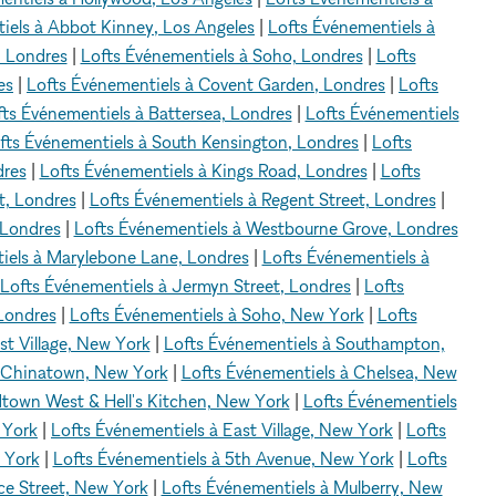
iels à Abbot Kinney, Los Angeles
|
Lofts Événementiels à
, Londres
|
Lofts Événementiels à Soho, Londres
|
Lofts
es
|
Lofts Événementiels à Covent Garden, Londres
|
Lofts
ts Événementiels à Battersea, Londres
|
Lofts Événementiels
fts Événementiels à South Kensington, Londres
|
Lofts
dres
|
Lofts Événementiels à Kings Road, Londres
|
Lofts
t, Londres
|
Lofts Événementiels à Regent Street, Londres
|
 Londres
|
Lofts Événementiels à Westbourne Grove, Londres
iels à Marylebone Lane, Londres
|
Lofts Événementiels à
Lofts Événementiels à Jermyn Street, Londres
|
Lofts
 Londres
|
Lofts Événementiels à Soho, New York
|
Lofts
st Village, New York
|
Lofts Événementiels à Southampton,
à Chinatown, New York
|
Lofts Événementiels à Chelsea, New
dtown West & Hell's Kitchen, New York
|
Lofts Événementiels
 York
|
Lofts Événementiels à East Village, New York
|
Lofts
 York
|
Lofts Événementiels à 5th Avenue, New York
|
Lofts
ce Street, New York
|
Lofts Événementiels à Mulberry, New