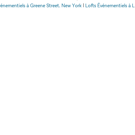
vénementiels à Greene Street, New York
|
Lofts Événementiels à 
à Elizabeth Street, Londres
|
Lofts Événementiels à Allen Street,
Événementiels
Lofts Événementiels à Camden, Londres
EXPLORER LES
ESPACES
LEUR
Paris
E
Berlin
Stockholm