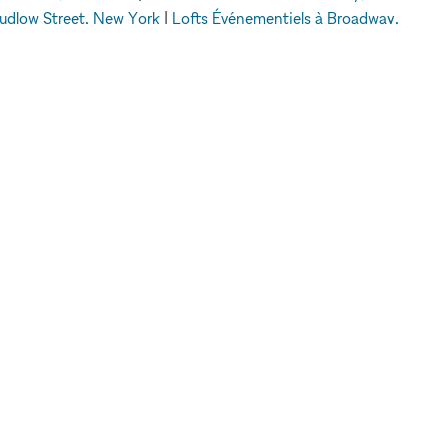
Ludlow Street, New York
|
Lofts Événementiels à Broadway,
 New York
|
Lofts Événementiels à Dubai
A PROPOS DE
JURIDIQUE
A propos de nous
Politique de
Blog
confidentialité
Contactez nous
Conditions
FAQ
d'utilisation
Pour les marques
Politique en matière