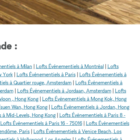
de :
entiels à Milan
|
Lofts Événementiels à Montréal
|
Lofts
w York
|
Lofts Événementiels à Paris
|
Lofts Événementiels à
iels à Quartier rouge, Amsterdam
|
Lofts Événementiels à
terdam
|
Lofts Événementiels à Jordaan, Amsterdam
|
Lofts
wloon , Hong Kong
|
Lofts Événementiels à Mong Kok, Hong
 Tsuen Wan, Hong Kong
|
Lofts Événementiels à Jordan, Hong
s à Mid-Levels, Hong Kong
|
Lofts Événementiels à Paris 8 -
|
Lofts Événementiels à Paris 16 - 75016
|
Lofts Événementiels
Vendôme, Paris
|
Lofts Événementiels à Venice Beach, Los
entiels à Hollywood, Los Angeles
|
Lofts Événementiels à