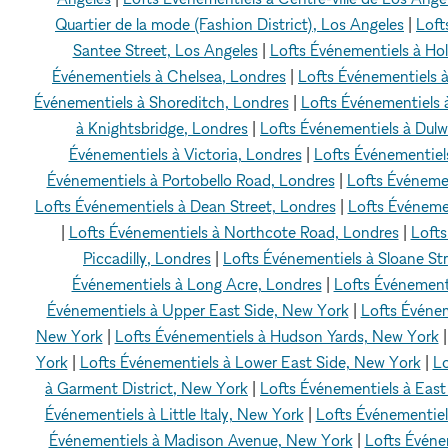
Quartier de la mode (Fashion District), Los Angeles
|
Loft
Santee Street, Los Angeles
|
Lofts Événementiels à Ho
Événementiels à Chelsea, Londres
|
Lofts Événementiels à
Événementiels à Shoreditch, Londres
|
Lofts Événementiels 
à Knightsbridge, Londres
|
Lofts Événementiels à Dulw
Événementiels à Victoria, Londres
|
Lofts Événementiels
Événementiels à Portobello Road, Londres
|
Lofts Événemen
Lofts Événementiels à Dean Street, Londres
|
Lofts Événemen
|
Lofts Événementiels à Northcote Road, Londres
|
Lofts
Piccadilly, Londres
|
Lofts Événementiels à Sloane St
Événementiels à Long Acre, Londres
|
Lofts Événementi
Événementiels à Upper East Side, New York
|
Lofts Événe
New York
|
Lofts Événementiels à Hudson Yards, New York
York
|
Lofts Événementiels à Lower East Side, New York
|
Lo
à Garment District, New York
|
Lofts Événementiels à Eas
Événementiels à Little Italy, New York
|
Lofts Événementie
Événementiels à Madison Avenue, New York
|
Lofts Événe