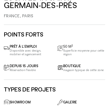
GERMAIN-DES-PRÉS
FRANCE, PARIS
POINTS FORTS
2
PRÊT À L'EMPLOI
50
M
Disponible avec design,
Superficie moyenne pour cette
mobilier et agencement
région
DEPUIS 15 JOURS
BOUTIQUE
Réservation flexible
magasin typique de cette zone
TYPES DE PROJETS
SHOWROOM
GALERIE