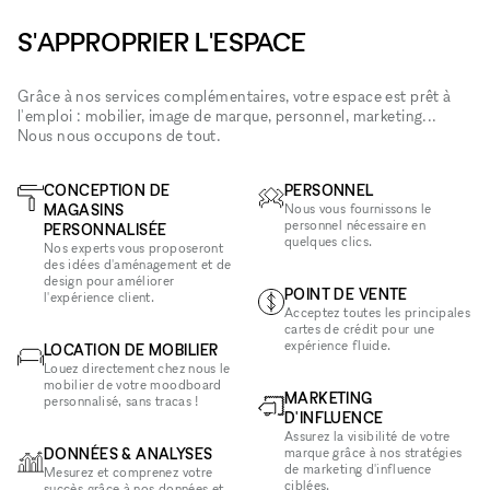
S'APPROPRIER L'ESPACE
Grâce à nos services complémentaires, votre espace est prêt à
l'emploi : mobilier, image de marque, personnel, marketing...
Nous nous occupons de tout.
CONCEPTION DE
PERSONNEL
MAGASINS
Nous vous fournissons le
personnel nécessaire en
PERSONNALISÉE
quelques clics.
Nos experts vous proposeront
des idées d'aménagement et de
design pour améliorer
POINT DE VENTE
l'expérience client.
Acceptez toutes les principales
cartes de crédit pour une
expérience fluide.
LOCATION DE MOBILIER
Louez directement chez nous le
mobilier de votre moodboard
MARKETING
personnalisé, sans tracas !
D'INFLUENCE
Assurez la visibilité de votre
DONNÉES & ANALYSES
marque grâce à nos stratégies
de marketing d'influence
Mesurez et comprenez votre
ciblées.
succès grâce à nos données et