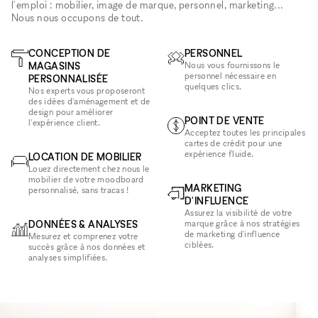
l'emploi : mobilier, image de marque, personnel, marketing...
Nous nous occupons de tout.
CONCEPTION DE
PERSONNEL
MAGASINS
Nous vous fournissons le
personnel nécessaire en
PERSONNALISÉE
quelques clics.
Nos experts vous proposeront
des idées d'aménagement et de
design pour améliorer
POINT DE VENTE
l'expérience client.
Acceptez toutes les principales
cartes de crédit pour une
expérience fluide.
LOCATION DE MOBILIER
Louez directement chez nous le
mobilier de votre moodboard
MARKETING
personnalisé, sans tracas !
D'INFLUENCE
Assurez la visibilité de votre
DONNÉES & ANALYSES
marque grâce à nos stratégies
de marketing d'influence
Mesurez et comprenez votre
ciblées.
succès grâce à nos données et
analyses simplifiées.