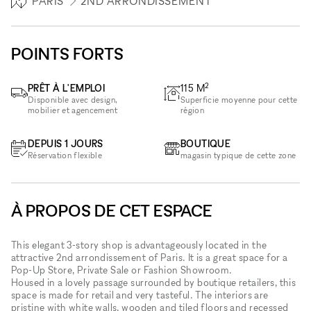
PARIS
2ND ARRONDISSEMENT
POINTS FORTS
2
PRÊT À L'EMPLOI
115
M
Disponible avec design,
Superficie moyenne pour cette
mobilier et agencement
région
DEPUIS 1 JOURS
BOUTIQUE
Réservation flexible
magasin typique de cette zone
À PROPOS DE CET ESPACE
This elegant 3-story shop is advantageously located in the
attractive 2nd arrondissement of Paris. It is a great space for a
Pop-Up Store, Private Sale or Fashion Showroom.
Housed in a lovely passage surrounded by boutique retailers, this
space is made for retail and very tasteful. The interiors are
pristine with white walls, wooden and tiled floors and recessed