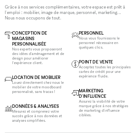
Grâce à nos services complémentaires, votre espace est prêt à
l'emploi : mobilier, image de marque, personnel, marketing...
Nous nous occupons de tout.
CONCEPTION DE
PERSONNEL
MAGASINS
Nous vous fournissons le
personnel nécessaire en
PERSONNALISÉE
quelques clics.
Nos experts vous proposeront
des idées d'aménagement et de
design pour améliorer
POINT DE VENTE
l'expérience client.
Acceptez toutes les principales
cartes de crédit pour une
expérience fluide.
LOCATION DE MOBILIER
Louez directement chez nous le
mobilier de votre moodboard
MARKETING
personnalisé, sans tracas !
D'INFLUENCE
Assurez la visibilité de votre
DONNÉES & ANALYSES
marque grâce à nos stratégies
de marketing d'influence
Mesurez et comprenez votre
ciblées.
succès grâce à nos données et
analyses simplifiées.