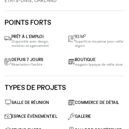
ÉTATS-UNIS, OAKLAND
POINTS FORTS
2
PRÊT À L'EMPLOI
93
M
Disponible avec design,
Superficie moyenne pour cette
mobilier et agencement
région
DEPUIS 7 JOURS
BOUTIQUE
Réservation flexible
magasin typique de cette zone
TYPES DE PROJETS
SALLE DE RÉUNION
COMMERCE DE DÉTAIL
ESPACE ÉVÉNEMENTIEL
GALERIE