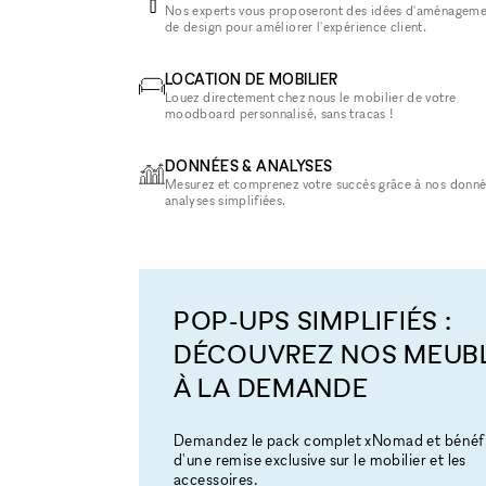
Nos experts vous proposeront des idées d'aménageme
de design pour améliorer l'expérience client.
LOCATION DE MOBILIER
Louez directement chez nous le mobilier de votre
moodboard personnalisé, sans tracas !
DONNÉES & ANALYSES
Mesurez et comprenez votre succès grâce à nos donné
analyses simplifiées.
POP-UPS SIMPLIFIÉS :
DÉCOUVREZ NOS MEUB
À LA DEMANDE
Demandez le pack complet xNomad et bénéfi
d'une remise exclusive sur le mobilier et les
accessoires.