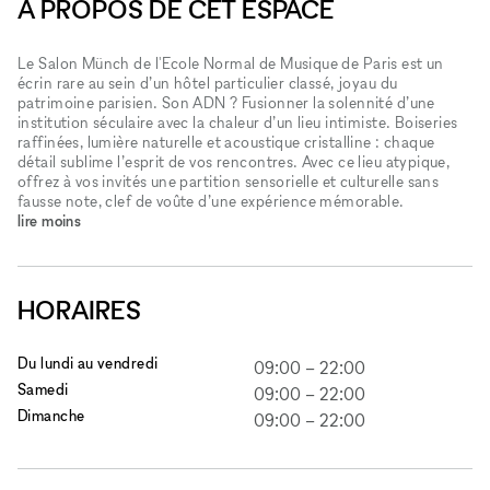
À PROPOS DE CET ESPACE
Le Salon Münch de l'Ecole Normal de Musique de Paris est un
écrin rare au sein d’un hôtel particulier classé, joyau du
patrimoine parisien. Son ADN ? Fusionner la solennité d’une
institution séculaire avec la chaleur d’un lieu intimiste. Boiseries
raffinées, lumière naturelle et acoustique cristalline : chaque
détail sublime l’esprit de vos rencontres. Avec ce lieu atypique,
offrez à vos invités une partition sensorielle et culturelle sans
fausse note, clef de voûte d’une expérience mémorable.
lire moins
HORAIRES
Du lundi au vendredi
09:00
–
22:00
Samedi
09:00
–
22:00
Dimanche
09:00
–
22:00