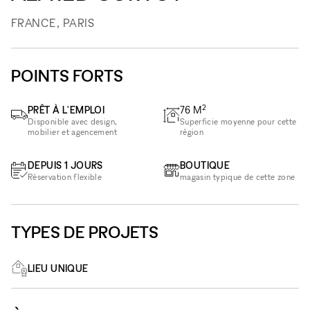
FRANCE, PARIS
POINTS FORTS
2
PRÊT À L'EMPLOI
76
M
Disponible avec design,
Superficie moyenne pour cette
mobilier et agencement
région
DEPUIS 1 JOURS
BOUTIQUE
Réservation flexible
magasin typique de cette zone
TYPES DE PROJETS
LIEU UNIQUE