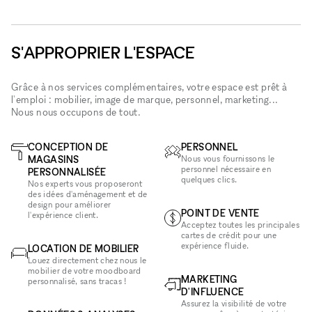
S'APPROPRIER L'ESPACE
Grâce à nos services complémentaires, votre espace est prêt à
l'emploi : mobilier, image de marque, personnel, marketing...
Nous nous occupons de tout.
CONCEPTION DE
PERSONNEL
MAGASINS
Nous vous fournissons le
personnel nécessaire en
PERSONNALISÉE
quelques clics.
Nos experts vous proposeront
des idées d'aménagement et de
design pour améliorer
POINT DE VENTE
l'expérience client.
Acceptez toutes les principales
cartes de crédit pour une
expérience fluide.
LOCATION DE MOBILIER
Louez directement chez nous le
mobilier de votre moodboard
MARKETING
personnalisé, sans tracas !
D'INFLUENCE
Assurez la visibilité de votre