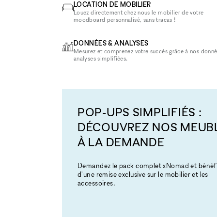
LOCATION DE MOBILIER
Louez directement chez nous le mobilier de votre
moodboard personnalisé, sans tracas !
DONNÉES & ANALYSES
Mesurez et comprenez votre succès grâce à nos donné
analyses simplifiées.
POP-UPS SIMPLIFIÉS :
DÉCOUVREZ NOS MEUB
À LA DEMANDE
Demandez le pack complet xNomad et bénéfi
d'une remise exclusive sur le mobilier et les
accessoires.