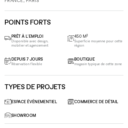
FRANCE, PARIS
POINTS FORTS
2
PRÊT À L'EMPLOI
450
M
Disponible avec design,
Superficie moyenne pour cette
mobilier et agencement
région
DEPUIS 7 JOURS
BOUTIQUE
Réservation flexible
magasin typique de cette zone
TYPES DE PROJETS
ESPACE ÉVÉNEMENTIEL
COMMERCE DE DÉTAIL
SHOWROOM