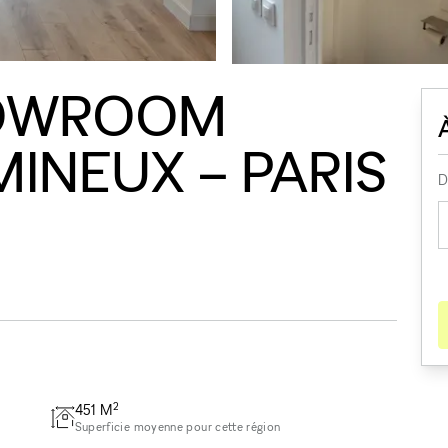
HOWROOM
MINEUX – PARIS
D
2
451
M
Superficie moyenne pour cette région