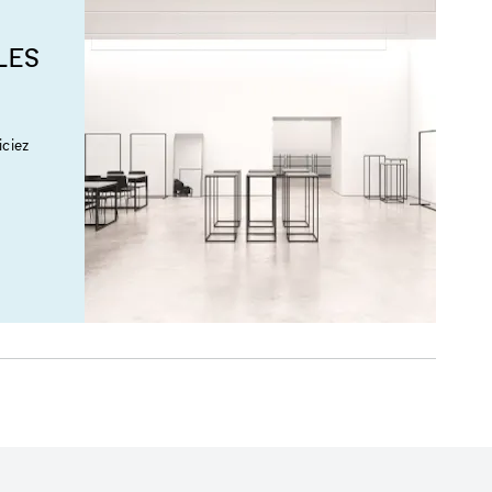
LES
ciez