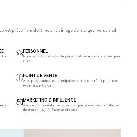
 est prêt à l'emploi : mobilier, image de marque, personnel,
ÉE
PERSONNEL
nt et
Nous vous fournissons le personnel nécessaire en quelques
clics.
POINT DE VENTE
Acceptez toutes les principales cartes de crédit pour une
expérience fluide.
MARKETING D'INFLUENCE
es et
Assurez la visibilité de votre marque grâce à nos stratégies
de marketing d'influence ciblées.