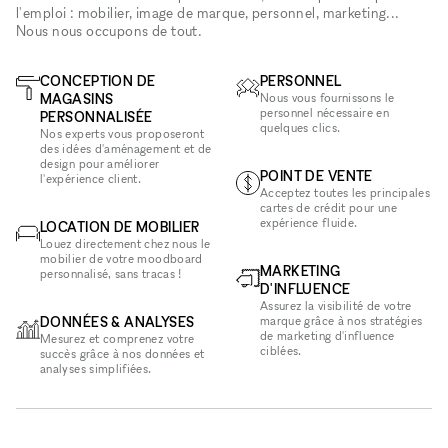
l'emploi : mobilier, image de marque, personnel, marketing...
Nous nous occupons de tout.
CONCEPTION DE
PERSONNEL
MAGASINS
Nous vous fournissons le
personnel nécessaire en
PERSONNALISÉE
quelques clics.
Nos experts vous proposeront
des idées d'aménagement et de
design pour améliorer
POINT DE VENTE
l'expérience client.
Acceptez toutes les principales
cartes de crédit pour une
expérience fluide.
LOCATION DE MOBILIER
Louez directement chez nous le
mobilier de votre moodboard
MARKETING
personnalisé, sans tracas !
D'INFLUENCE
Assurez la visibilité de votre
DONNÉES & ANALYSES
marque grâce à nos stratégies
de marketing d'influence
Mesurez et comprenez votre
ciblées.
succès grâce à nos données et
analyses simplifiées.