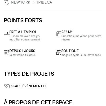
NEWYORK
TRIBECA
POINTS FORTS
2
PRÊT À L'EMPLOI
232
M
Disponible avec design,
Superficie moyenne pour cette
mobilier et agencement
région
DEPUIS 1 JOURS
BOUTIQUE
Réservation flexible
magasin typique de cette zone
TYPES DE PROJETS
ESPACE ÉVÉNEMENTIEL
À PROPOS DE CET ESPACE