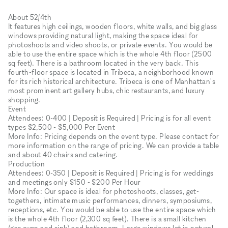
About 52/4th
It features high ceilings, wooden floors, white walls, and big glass
windows providing natural light, making the space ideal for
photoshoots and video shoots, or private events. You would be
able to use the entire space which is the whole 4th floor (2500
sq feet). There is a bathroom located in the very back. This
fourth-floor space is located in Tribeca, a neighborhood known
for its rich historical architecture. Tribeca is one of Manhattan's
most prominent art gallery hubs, chic restaurants, and luxury
shopping.
Event
Attendees: 0-400 | Deposit is Required | Pricing is for all event
types $2,500 - $5,000 Per Event
More Info: Pricing depends on the event type. Please contact for
more information on the range of pricing. We can provide a table
and about 40 chairs and catering.
Production
Attendees: 0-350 | Deposit is Required | Pricing is for weddings
and meetings only $150 - $200 Per Hour
More Info: Our space is ideal for photoshoots, classes, get-
togethers, intimate music performances, dinners, symposiums,
receptions, etc. You would be able to use the entire space which
is the whole 4th floor (2,300 sq feet). There is a small kitchen
(gas oven and sink) and bathroom. Large windows let in natural