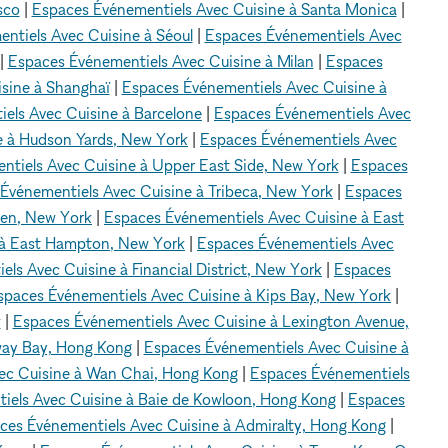
sco
|
Espaces Événementiels Avec Cuisine à Santa Monica
|
ntiels Avec Cuisine à Séoul
|
Espaces Événementiels Avec
|
Espaces Événementiels Avec Cuisine à Milan
|
Espaces
sine à Shanghaï
|
Espaces Événementiels Avec Cuisine à
els Avec Cuisine à Barcelone
|
Espaces Événementiels Avec
e à Hudson Yards, New York
|
Espaces Événementiels Avec
ntiels Avec Cuisine à Upper East Side, New York
|
Espaces
Événementiels Avec Cuisine à Tribeca, New York
|
Espaces
hen, New York
|
Espaces Événementiels Avec Cuisine à East
 à East Hampton, New York
|
Espaces Événementiels Avec
ls Avec Cuisine à Financial District, New York
|
Espaces
spaces Événementiels Avec Cuisine à Kips Bay, New York
|
k
|
Espaces Événementiels Avec Cuisine à Lexington Avenue,
way Bay, Hong Kong
|
Espaces Événementiels Avec Cuisine à
ec Cuisine à Wan Chai, Hong Kong
|
Espaces Événementiels
iels Avec Cuisine à Baie de Kowloon, Hong Kong
|
Espaces
ces Événementiels Avec Cuisine à Admiralty, Hong Kong
|