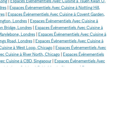
Kong
|
Espaces Événementiels Avec Cuisine à Tsuen Kwan O,
dres
|
Espaces Événementiels Avec Cuisine à Notting Hill,
res
|
Espaces Événementiels Avec Cuisine à Covent Garden,
ington, Londres
|
Espaces Événementiels Avec Cuisine à
n Bridge, Londres
|
Espaces Événementiels Avec Cuisine à
Marylebone, Londres
|
Espaces Événementiels Avec Cuisine à
ings Road, Londres
|
Espaces Événementiels Avec Cuisine à
Cuisine à West Loop, Chicago
|
Espaces Événementiels Avec
ec Cuisine à River North, Chicago
|
Espaces Événementiels
ec Cuisine à CBD, Singapour
|
Espaces Événementiels Avec
tiels Avec Cuisine à Bukit Merah, Singapour
|
Espaces
ntiels Avec Cuisine à Hôtel de Ville (City Hall), Singapour
|
vénementiels Avec Cuisine à Centre-ville de Los Angeles
|
os Angeles
|
Espaces Événementiels Avec Cuisine à Sherman
ne à Parc Écho, Los Angeles
|
Espaces Événementiels Avec
ls Avec Cuisine à Abbot Kinney, Los Angeles
|
Espaces