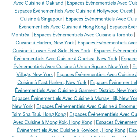
Avec Cuisine à Oakland
|
Espaces Événementiels Avec Cui
Espaces Événementiels Avec Cuisine à Hollywood Ouest
|
Cuisine à Singapour
|
Espaces Événementiels Avec Cui
Événementiels Avec Cuisine à Hong Kong
|
Espaces Évén
Montréal
|
Espaces Événementiels Avec Cuisine à Toronto
|
Cuisine à Harlem, New York
|
Espaces Événementiels Avec
Cuisine à Lower East Side, New York
|
Espaces Événementie
Événementiels Avec Cuisine à Chelsea, New York
|
Espaces
Événementiels Avec Cuisine à Union Square, New York
|
Es
Village, New York
|
Espaces Événementiels Avec Cuisine 
Cuisine à East Harlem, New York
|
Espaces Événementiels
Événementiels Avec Cuisine à Garment District, New York
Espaces Événementiels Avec Cuisine à Murray Hill, New Yo
New York
|
Espaces Événementiels Avec Cuisine à Broome 
Tsim Sha Tsui, Hong Kong
|
Espaces Événementiels Avec C
Avec Cuisine à Mong Kok, Hong Kong
|
Espaces Événement
Événementiels Avec Cuisine à Kowloon , Hong Kong
|
Esp