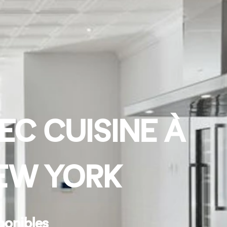
EC CUISINE À
EW YORK
ponibles