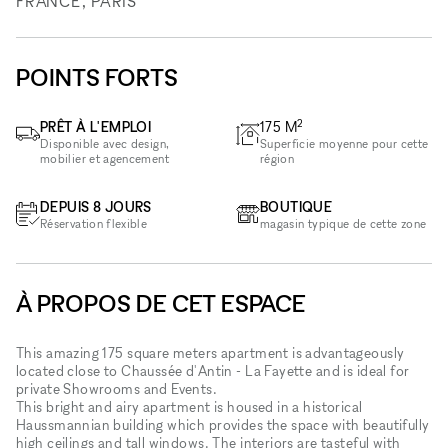
FRANCE, PARIS
POINTS FORTS
2
PRÊT À L'EMPLOI
175
M
Disponible avec design,
Superficie moyenne pour cette
mobilier et agencement
région
DEPUIS 8 JOURS
BOUTIQUE
Réservation flexible
magasin typique de cette zone
À PROPOS DE CET ESPACE
This amazing 175 square meters apartment is advantageously
located close to Chaussée d'Antin - La Fayette and is ideal for
private Showrooms and Events.
This bright and airy apartment is housed in a historical
Haussmannian building which provides the space with beautifully
high ceilings and tall windows. The interiors are tasteful with