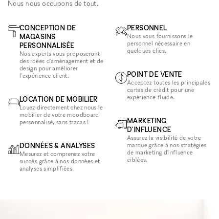
Nous nous occupons de tout.
CONCEPTION DE
PERSONNEL
MAGASINS
Nous vous fournissons le
personnel nécessaire en
PERSONNALISÉE
quelques clics.
Nos experts vous proposeront
des idées d'aménagement et de
design pour améliorer
POINT DE VENTE
l'expérience client.
Acceptez toutes les principales
cartes de crédit pour une
expérience fluide.
LOCATION DE MOBILIER
Louez directement chez nous le
mobilier de votre moodboard
MARKETING
personnalisé, sans tracas !
D'INFLUENCE
Assurez la visibilité de votre
DONNÉES & ANALYSES
marque grâce à nos stratégies
de marketing d'influence
Mesurez et comprenez votre
ciblées.
succès grâce à nos données et
analyses simplifiées.