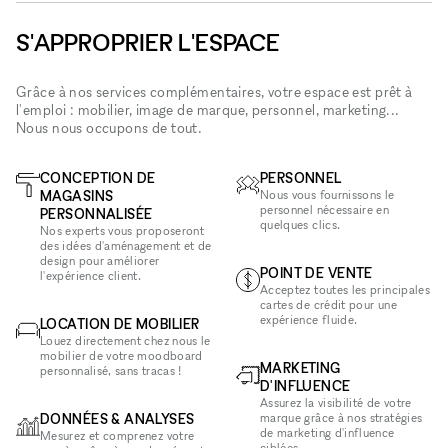
S'APPROPRIER L'ESPACE
Grâce à nos services complémentaires, votre espace est prêt à
l'emploi : mobilier, image de marque, personnel, marketing...
Nous nous occupons de tout.
CONCEPTION DE
PERSONNEL
MAGASINS
Nous vous fournissons le
personnel nécessaire en
PERSONNALISÉE
quelques clics.
Nos experts vous proposeront
des idées d'aménagement et de
design pour améliorer
POINT DE VENTE
l'expérience client.
Acceptez toutes les principales
cartes de crédit pour une
expérience fluide.
LOCATION DE MOBILIER
Louez directement chez nous le
mobilier de votre moodboard
MARKETING
personnalisé, sans tracas !
D'INFLUENCE
Assurez la visibilité de votre
DONNÉES & ANALYSES
marque grâce à nos stratégies
de marketing d'influence
Mesurez et comprenez votre
ciblées.