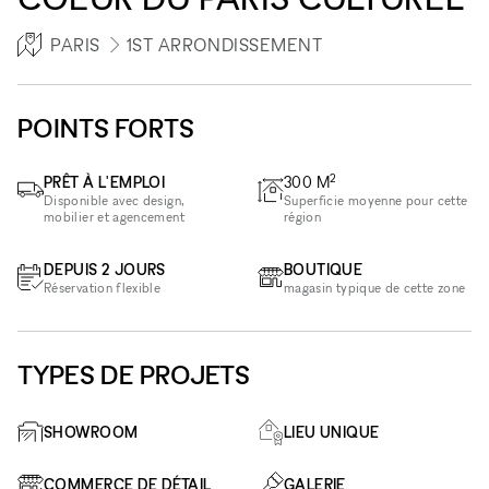
PARIS
1ST ARRONDISSEMENT
POINTS FORTS
2
PRÊT À L'EMPLOI
300
M
Disponible avec design,
Superficie moyenne pour cette
mobilier et agencement
région
DEPUIS 2 JOURS
BOUTIQUE
Réservation flexible
magasin typique de cette zone
TYPES DE PROJETS
SHOWROOM
LIEU UNIQUE
COMMERCE DE DÉTAIL
GALERIE