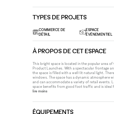
TYPES DE PROJETS
COMMERCE DE
ESPACE
DÉTAIL
ÉVÉNEMENTIEL
À PROPOS DE CET ESPACE
This bright space is located in the popular area of 
Product Launches. With a spectacular frontage and 
the space is filled with a well-lit natural light. Th
windows. The space has a dynamic atmosphere with 
and can accommodate a variety of retail events. L
space benefits from good foot traffic and is ideal
lire moins
ÉQUIPEMENTS