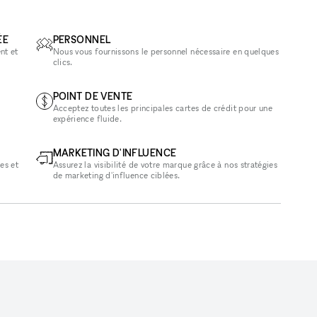
ÉE
PERSONNEL
nt et
Nous vous fournissons le personnel nécessaire en quelques
clics.
POINT DE VENTE
Acceptez toutes les principales cartes de crédit pour une
expérience fluide.
MARKETING D'INFLUENCE
es et
Assurez la visibilité de votre marque grâce à nos stratégies
de marketing d'influence ciblées.