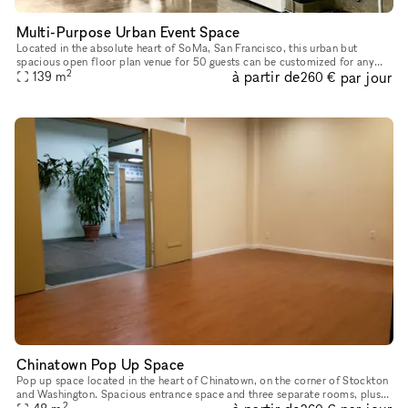
Multi-Purpose Urban Event Space
Located in the absolute heart of SoMa, San Francisco, this urban but
spacious open floor plan venue for 50 guests can be customized for any
2
à partir de
par jour
139
m
need - work, chit chat, party, and more! Along with a priv
260 €
Chinatown Pop Up Space
Pop up space located in the heart of Chinatown, on the corner of Stockton
and Washington. Spacious entrance space and three separate rooms, plus
2
bathroom.