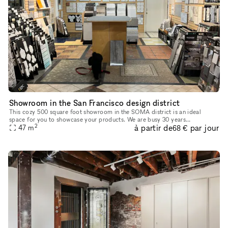
Showroom in the San Francisco design district
This cozy 500 square foot showroom in the SOMA district is an ideal
space for you to showcase your products. We are busy 30 years
2
à partir de
par jour
47
m
established showroom that will help drive business to your space. Gr
68 €