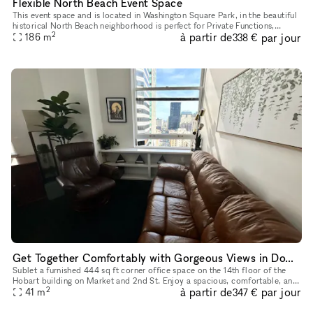
Flexible North Beach Event Space
This event space and is located in Washington Square Park, in the beautiful
historical North Beach neighborhood is perfect for Private Functions,
2
à partir de
par jour
186
m
Workshops and other Events. The space is flexible an
338 €
Get Together Comfortably with Gorgeous Views in Downtown San Francisco
Sublet a furnished 444 sq ft corner office space on the 14th floor of the
Hobart building on Market and 2nd St. Enjoy a spacious, comfortable, and
2
à partir de
par jour
professional corner office space for cocktail parti
41
m
347 €