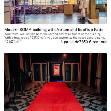
Modern SOMA building with Atrium and Rooftop Patio
Your rental will include both the second and third floors of the building.
With a total area of 5,530 sqft, you can customize the space according to
2
à partir de
par jour
how you need it. The second floor, on the other ha
502
m
7 850 €