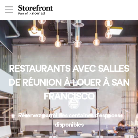
RESTAURANTS AVEC SALLES
DE RÉUNION À LOUER À SAN
FRANCISCO
Réservez parmi des centaines d'espaces
disponibles