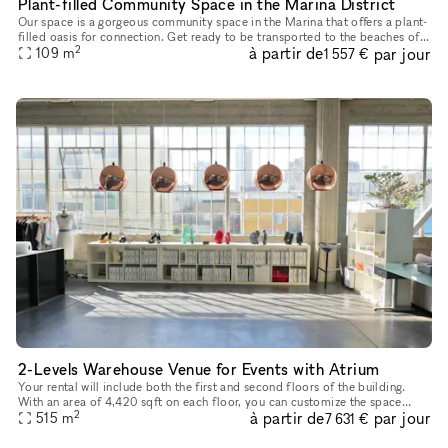
Plant-filled Community Space in the Marina District
Our space is a gorgeous community space in the Marina that offers a plant-
filled oasis for connection. Get ready to be transported to the beaches of
2
à partir de
par jour
Hawaii and the jungles of Bali in this boho-chic s
109
m
1 557 €
2-Levels Warehouse Venue for Events with Atrium
Your rental will include both the first and second floors of the building.
With an area of 4,420 sqft on each floor, you can customize the space
2
à partir de
par jour
515
m
according to how you need it. The first floor feature
7 631 €