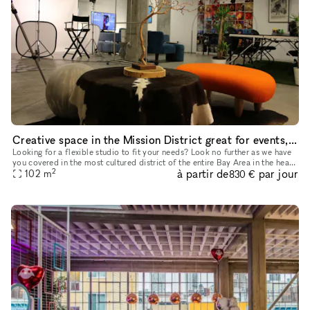
Creative space in the Mission District great for events, productions, and off-site meetings
Looking for a flexible studio to fit your needs? Look no further as we have
you covered in the most cultured district of the entire Bay Area in the heart
2
à partir de
par jour
102
m
of the beautiful Mission district! Since our
830 €