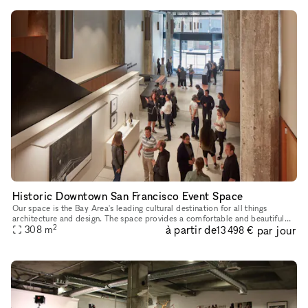
Historic Downtown San Francisco Event Space
Our space is the Bay Area's leading cultural destination for all things
architecture and design. The space provides a comfortable and beautiful
2
à partir de
par jour
venue for day and evening events, with enough space f
308
m
13 498 €