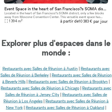
Event Space in the heart of San Francisco?s SOMA district
Located in the heart of San Francisco?s SOMA district, only a few blocks
away from Moscone Convention Center. This versatile event space has
2
à partir de
par jour
15,000 square feet, multiple rooms, two dance floors, thre
1 394
m
10 383 €
Explorer plus d'espaces dans le
monde :
Restaurants avec Salles de Réunion à Austin
|
Restaurants avec
Salles de Réunion à Berkeley
|
Restaurants avec Salles de Réunion
à Beverly Hills
|
Restaurants avec Salles de Réunion à Brooklyn
|
Restaurants avec Salles de Réunion à Chicago
|
Restaurants avec
Salles de Réunion à Jersey City
|
Restaurants avec Salles de
Réunion à Los Angeles
|
Restaurants avec Salles de Réunion à
New York
|
Restaurants avec Salles de Réunion à Oakland
|