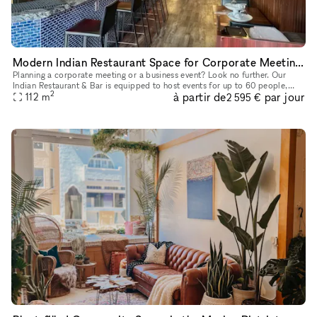
Modern Indian Restaurant Space for Corporate Meeting & Event at Historical Castro Area
Planning a corporate meeting or a business event? Look no further. Our
Indian Restaurant & Bar is equipped to host events for up to 60 people,
2
à partir de
par jour
providing a sophisticated yet comfortable atmosphere th
112
m
2 595 €