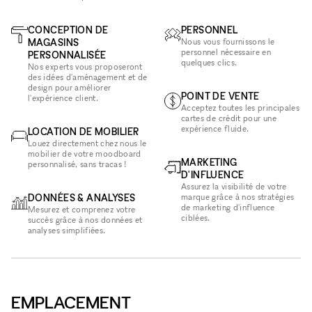
CONCEPTION DE
PERSONNEL
MAGASINS
Nous vous fournissons le
personnel nécessaire en
PERSONNALISÉE
quelques clics.
Nos experts vous proposeront
des idées d'aménagement et de
design pour améliorer
POINT DE VENTE
l'expérience client.
Acceptez toutes les principales
cartes de crédit pour une
expérience fluide.
LOCATION DE MOBILIER
Louez directement chez nous le
mobilier de votre moodboard
MARKETING
personnalisé, sans tracas !
D'INFLUENCE
Assurez la visibilité de votre
DONNÉES & ANALYSES
marque grâce à nos stratégies
de marketing d'influence
Mesurez et comprenez votre
ciblées.
succès grâce à nos données et
analyses simplifiées.
EMPLACEMENT