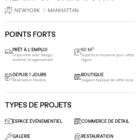
NEWYORK
MANHATTAN
POINTS FORTS
2
PRÊT À L'EMPLOI
60
M
Disponible avec design,
Superficie moyenne pour cette
mobilier et agencement
région
DEPUIS 1 JOURS
BOUTIQUE
Réservation flexible
magasin typique de cette zone
TYPES DE PROJETS
ESPACE ÉVÉNEMENTIEL
COMMERCE DE DÉTAIL
GALERIE
RESTAURATION