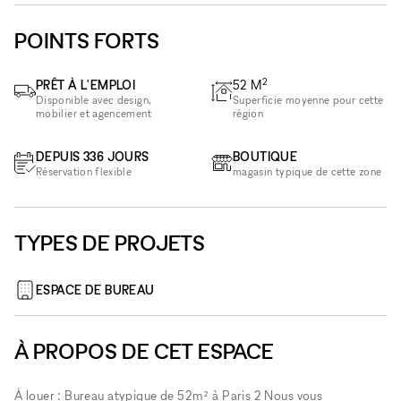
POINTS FORTS
2
PRÊT À L'EMPLOI
52
M
Disponible avec design,
Superficie moyenne pour cette
mobilier et agencement
région
DEPUIS 336 JOURS
BOUTIQUE
Réservation flexible
magasin typique de cette zone
TYPES DE PROJETS
ESPACE DE BUREAU
À PROPOS DE CET ESPACE
À louer : Bureau atypique de 52m² à Paris 2 Nous vous