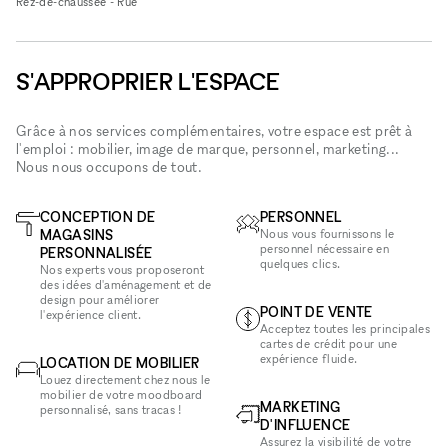
Rez-de-chaussée - Rue
S'APPROPRIER L'ESPACE
Grâce à nos services complémentaires, votre espace est prêt à
l'emploi : mobilier, image de marque, personnel, marketing...
Nous nous occupons de tout.
CONCEPTION DE
PERSONNEL
MAGASINS
Nous vous fournissons le
personnel nécessaire en
PERSONNALISÉE
quelques clics.
Nos experts vous proposeront
des idées d'aménagement et de
design pour améliorer
POINT DE VENTE
l'expérience client.
Acceptez toutes les principales
cartes de crédit pour une
expérience fluide.
LOCATION DE MOBILIER
Louez directement chez nous le
mobilier de votre moodboard
MARKETING
personnalisé, sans tracas !
D'INFLUENCE
Assurez la visibilité de votre