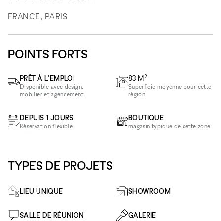
FRANCE, PARIS
POINTS FORTS
2
PRÊT À L'EMPLOI
83
M
Disponible avec design,
Superficie moyenne pour cette
mobilier et agencement
région
DEPUIS 1 JOURS
BOUTIQUE
Réservation flexible
magasin typique de cette zone
TYPES DE PROJETS
LIEU UNIQUE
SHOWROOM
SALLE DE RÉUNION
GALERIE