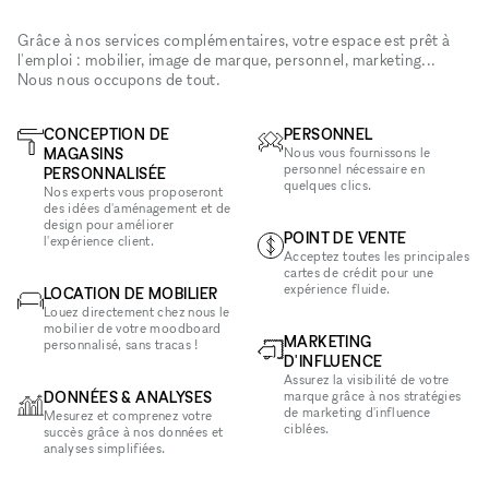
Grâce à nos services complémentaires, votre espace est prêt à
l'emploi : mobilier, image de marque, personnel, marketing...
Nous nous occupons de tout.
CONCEPTION DE
PERSONNEL
MAGASINS
Nous vous fournissons le
personnel nécessaire en
PERSONNALISÉE
quelques clics.
Nos experts vous proposeront
des idées d'aménagement et de
design pour améliorer
POINT DE VENTE
l'expérience client.
Acceptez toutes les principales
cartes de crédit pour une
expérience fluide.
LOCATION DE MOBILIER
Louez directement chez nous le
mobilier de votre moodboard
MARKETING
personnalisé, sans tracas !
D'INFLUENCE
Assurez la visibilité de votre
DONNÉES & ANALYSES
marque grâce à nos stratégies
de marketing d'influence
Mesurez et comprenez votre
ciblées.
succès grâce à nos données et
analyses simplifiées.