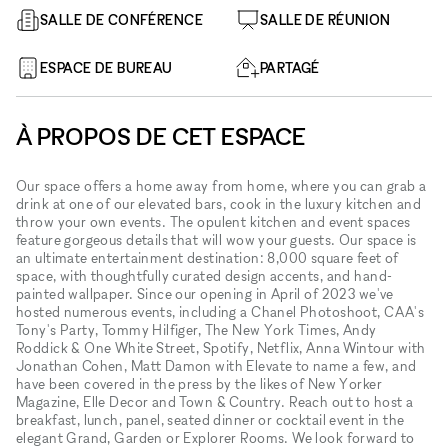
SALLE DE CONFÉRENCE
SALLE DE RÉUNION
ESPACE DE BUREAU
PARTAGÉ
À PROPOS DE CET ESPACE
Our space offers a home away from home, where you can grab a
drink at one of our elevated bars, cook in the luxury kitchen and
throw your own events. The opulent kitchen and event spaces
feature gorgeous details that will wow your guests. Our space is
an ultimate entertainment destination: 8,000 square feet of
space, with thoughtfully curated design accents, and hand-
painted wallpaper. Since our opening in April of 2023 we've
hosted numerous events, including a Chanel Photoshoot, CAA's
Tony's Party, Tommy Hilfiger, The New York Times, Andy
Roddick & One White Street, Spotify, Netflix, Anna Wintour with
Jonathan Cohen, Matt Damon with Elevate to name a few, and
have been covered in the press by the likes of New Yorker
Magazine, Elle Decor and Town & Country. Reach out to host a
breakfast, lunch, panel, seated dinner or cocktail event in the
elegant Grand, Garden or Explorer Rooms. We look forward to