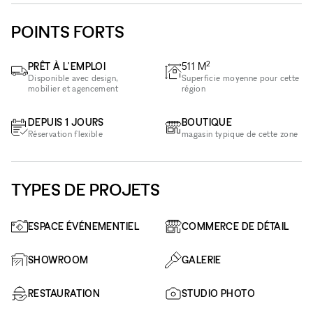
POINTS FORTS
2
PRÊT À L'EMPLOI
511
M
Disponible avec design,
Superficie moyenne pour cette
mobilier et agencement
région
DEPUIS 1 JOURS
BOUTIQUE
Réservation flexible
magasin typique de cette zone
TYPES DE PROJETS
ESPACE ÉVÉNEMENTIEL
COMMERCE DE DÉTAIL
SHOWROOM
GALERIE
RESTAURATION
STUDIO PHOTO