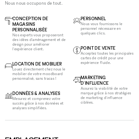
Nous nous occupons de tout.
CONCEPTION DE
PERSONNEL
MAGASINS
Nous vous fournissons le
personnel nécessaire en
PERSONNALISÉE
quelques clics.
Nos experts vous proposeront
des idées d'aménagement et de
design pour améliorer
POINT DE VENTE
l'expérience client.
Acceptez toutes les principales
cartes de crédit pour une
expérience fluide.
LOCATION DE MOBILIER
Louez directement chez nous le
mobilier de votre moodboard
MARKETING
personnalisé, sans tracas !
D'INFLUENCE
Assurez la visibilité de votre
DONNÉES & ANALYSES
marque grâce à nos stratégies
de marketing d'influence
Mesurez et comprenez votre
ciblées.
succès grâce à nos données et
analyses simplifiées.