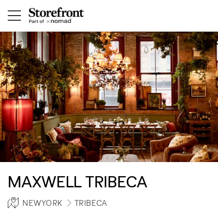
MAXWELL TRIBECA
NEWYORK
TRIBECA