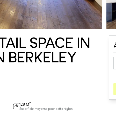
AIL SPACE IN
 BERKELEY
2
128
M
Superficie moyenne pour cette région