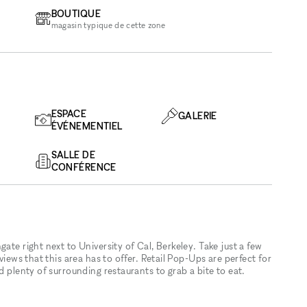
BOUTIQUE
magasin typique de cette zone
ESPACE
GALERIE
ÉVÉNEMENTIEL
SALLE DE
CONFÉRENCE
ate right next to University of Cal, Berkeley. Take just a few
views that this area has to offer. Retail Pop-Ups are perfect for
d plenty of surrounding restaurants to grab a bite to eat.