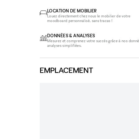
LOCATION DE MOBILIER
Louez directement chez nous le mobilier de votre
moodboard personnalisé, sans tracas !
DONNÉES & ANALYSES
Mesurez et comprenez votre succès grâce à nos donné
analyses simplifiées.
EMPLACEMENT