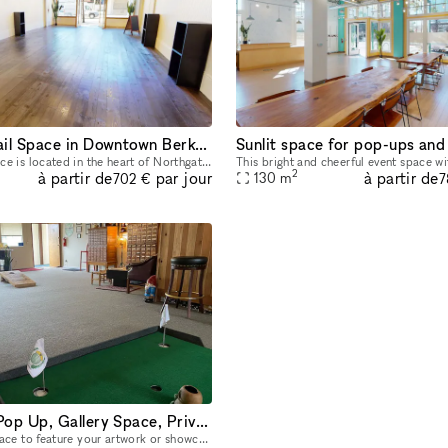
Modern Retail Space in Downtown Berkeley
Sunlit space for pop-ups and
This modern space is located in the heart of Northgate right next to University of Cal, Berkeley. Take just a few steps outside and you will see the beautiful scenic views that this area has to offer
2
à partir de
à partir de
par jour
130
m
702 €
7
Showroom, Pop Up, Gallery Space, Private Event Space
Looking for a space to feature your artwork or showcase your brand? Looking for a space to host an event or class? Are you a band looking for a rehearsal space? 1200 sq. ft space, partial rental ava