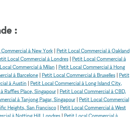
de :
l Commercial à New York
|
Petit Local Commercial à Oakland
etit Local Commercial à Londres
|
Petit Local Commercial à
 Local Commercial à Milan
|
Petit Local Commercial à Hong
rcial à Barcelone
|
Petit Local Commercial à Bruxelles
|
Petit
ial à Austin
|
Petit Local Commercial à Long Island City,
à Raffles Place, Singapour
|
Petit Local Commercial à CBD,
mercial à Tanjong Pagar, Singapour
|
Petit Local Commercial
fic Heights, San Francisco
|
Petit Local Commercial à West
cial à Notting Hill, Londres
|
Petit Local Commercial à
|
Petit Local Commercial à Mayfair, Londres
|
Petit Local
s
|
Petit Local Commercial à Knightsbridge, Londres
|
Petit
h Kensington, Londres
|
Petit Local Commercial à Victoria,