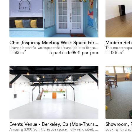
Chic ,Inspiring Meeting Work Space For Rent
I have a beautiful workspace that is available to for rent , it is well lit, centrally located in the heart of South Berkeley and North Oakland. Street parking is FREE and easily available and is clo
2
2
à partir de
par jour
93
m
128
m
95 €
Events Venue - Berkeley, Ca (Mon-Thurs ONLY)
Amazing 3300 Sq. Ft creative space. Fully renovated. Included are as follows: 2 Event Speakers, Up Lighting, 5 tables (Rectangular or Circular), 50 Chairs, Use of Bar and warming kitchen, cocktail ta