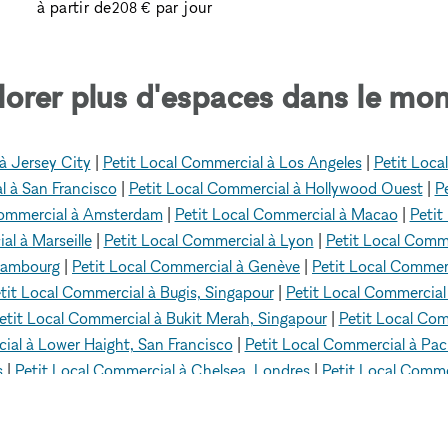
à partir de
par jour
208 €
lorer plus d'espaces dans le mon
à Jersey City
|
Petit Local Commercial à Los Angeles
|
Petit Loca
l à San Francisco
|
Petit Local Commercial à Hollywood Ouest
|
P
Commercial à Amsterdam
|
Petit Local Commercial à Macao
|
Petit
al à Marseille
|
Petit Local Commercial à Lyon
|
Petit Local Comme
 Hambourg
|
Petit Local Commercial à Genève
|
Petit Local Commerc
tit Local Commercial à Bugis, Singapour
|
Petit Local Commercial 
etit Local Commercial à Bukit Merah, Singapour
|
Petit Local Com
ial à Lower Haight, San Francisco
|
Petit Local Commercial à Paci
s
|
Petit Local Commercial à Chelsea, Londres
|
Petit Local Commer
 Garden, Londres
|
Petit Local Commercial à Shoreditch, Londres
 à Hackney, Londres
|
Petit Local Commercial à Battersea, Londre
ercial à London Bridge, Londres
|
Petit Local Commercial à Sout