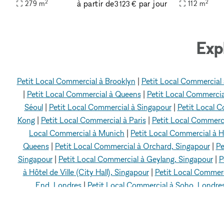
2
2
à partir de
par jour
279
m
112
m
3 123 €
Exp
Petit Local Commercial à Brooklyn
|
Petit Local Commercial 
|
Petit Local Commercial à Queens
|
Petit Local Commercia
Séoul
|
Petit Local Commercial à Singapour
|
Petit Local 
Kong
|
Petit Local Commercial à Paris
|
Petit Local Commerci
Local Commercial à Munich
|
Petit Local Commercial à
Queens
|
Petit Local Commercial à Orchard, Singapour
|
Pe
Singapour
|
Petit Local Commercial à Geylang, Singapour
|
P
à Hôtel de Ville (City Hall), Singapour
|
Petit Local Commerc
End, Londres
|
Petit Local Commercial à Soho, Londre
Marylebone, Londres
|
Petit Local Commercial à Covent
Commercial à Camden, Londres
|
Petit Local Commercial
Local Commercial à Dulwich, Londres
|
Petit Local Comm