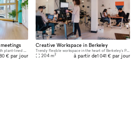
 meetings
Creative Workspace in Berkeley
This bright and cheerful event space with plant-lined walls is situated in the heart of West Berkeley?s vibrant Fourth Street shopping district. Large windows greet the corner of Fourth & Addison, an
Trendy flexible workspace in the heart of Berkeley's Poet's Corner neighborhood is great for any kind of event or production. Boasting beautiful natural light, ample tablespace and ergonomic furnitur
2
à partir de
par jour
par jour
204
m
80 €
1 041 €