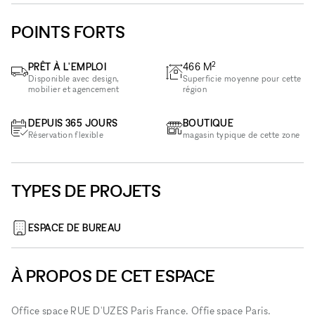
POINTS FORTS
2
PRÊT À L'EMPLOI
466
M
Disponible avec design,
Superficie moyenne pour cette
mobilier et agencement
région
DEPUIS 365 JOURS
BOUTIQUE
Réservation flexible
magasin typique de cette zone
TYPES DE PROJETS
ESPACE DE BUREAU
À PROPOS DE CET ESPACE
Office space RUE D'UZES Paris France. Offie space Paris.