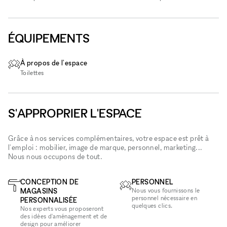
ÉQUIPEMENTS
À propos de l'espace
Toilettes
S'APPROPRIER L'ESPACE
Grâce à nos services complémentaires, votre espace est prêt à
l'emploi : mobilier, image de marque, personnel, marketing...
Nous nous occupons de tout.
CONCEPTION DE
PERSONNEL
MAGASINS
Nous vous fournissons le
personnel nécessaire en
PERSONNALISÉE
quelques clics.
Nos experts vous proposeront
des idées d'aménagement et de
design pour améliorer