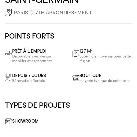
PARIS
7TH ARRONDISSEMENT
POINTS FORTS
2
PRÊT À L'EMPLOI
127
M
Disponible avec design,
Superficie moyenne pour cette
mobilier et agencement
région
DEPUIS 7 JOURS
BOUTIQUE
Réservation flexible
magasin typique de cette zone
TYPES DE PROJETS
SHOWROOM