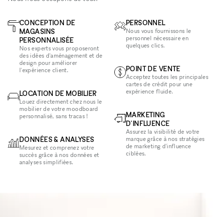
CONCEPTION DE
PERSONNEL
MAGASINS
Nous vous fournissons le
personnel nécessaire en
PERSONNALISÉE
quelques clics.
Nos experts vous proposeront
des idées d'aménagement et de
design pour améliorer
POINT DE VENTE
l'expérience client.
Acceptez toutes les principales
cartes de crédit pour une
expérience fluide.
LOCATION DE MOBILIER
Louez directement chez nous le
mobilier de votre moodboard
MARKETING
personnalisé, sans tracas !
D'INFLUENCE
Assurez la visibilité de votre
DONNÉES & ANALYSES
marque grâce à nos stratégies
de marketing d'influence
Mesurez et comprenez votre
ciblées.
succès grâce à nos données et
analyses simplifiées.