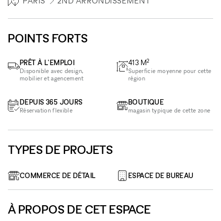
PARIS
2ND ARRONDISSEMENT
POINTS FORTS
2
PRÊT À L'EMPLOI
413
M
Disponible avec design,
Superficie moyenne pour cette
mobilier et agencement
région
DEPUIS 365 JOURS
BOUTIQUE
Réservation flexible
magasin typique de cette zone
TYPES DE PROJETS
COMMERCE DE DÉTAIL
ESPACE DE BUREAU
À PROPOS DE CET ESPACE