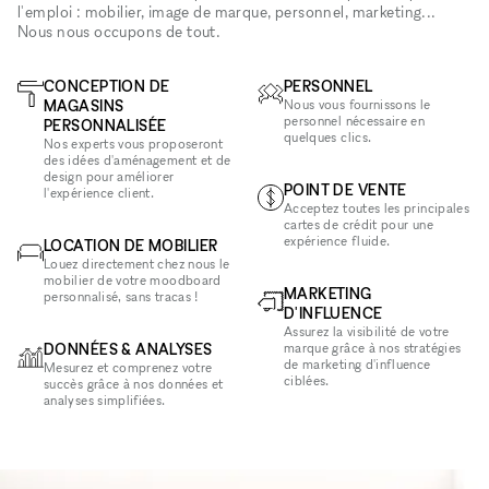
l'emploi : mobilier, image de marque, personnel, marketing...
Nous nous occupons de tout.
CONCEPTION DE
PERSONNEL
MAGASINS
Nous vous fournissons le
personnel nécessaire en
PERSONNALISÉE
quelques clics.
Nos experts vous proposeront
des idées d'aménagement et de
design pour améliorer
POINT DE VENTE
l'expérience client.
Acceptez toutes les principales
cartes de crédit pour une
expérience fluide.
LOCATION DE MOBILIER
Louez directement chez nous le
mobilier de votre moodboard
MARKETING
personnalisé, sans tracas !
D'INFLUENCE
Assurez la visibilité de votre
DONNÉES & ANALYSES
marque grâce à nos stratégies
de marketing d'influence
Mesurez et comprenez votre
ciblées.
succès grâce à nos données et
analyses simplifiées.