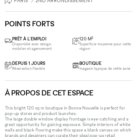
PARIS
2ND ARRONDISSEMENT
POINTS FORTS
2
PRÊT À L'EMPLOI
120
M
Disponible avec design,
Superficie moyenne pour cette
mobilier et agencement
région
DEPUIS 1 JOURS
BOUTIQUE
Réservation flexible
magasin typique de cette zone
À PROPOS DE CET ESPACE
This bright 120 sq m boutique in Bonne Nouvelle is perfect for
pop-up stores and product launches.
The large double window display frontage is eye-catching and a
great opportunity for gaining exposure. Simple interiors of white
walls and black flooring make this space a blank canvas on which
brands and designers can curate their ideal pop-up retail