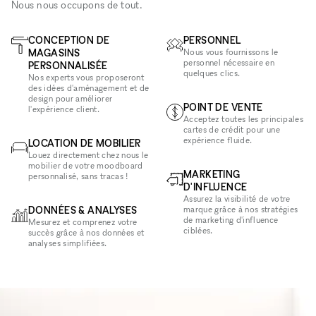
Nous nous occupons de tout.
CONCEPTION DE
PERSONNEL
MAGASINS
Nous vous fournissons le
personnel nécessaire en
PERSONNALISÉE
quelques clics.
Nos experts vous proposeront
des idées d'aménagement et de
design pour améliorer
POINT DE VENTE
l'expérience client.
Acceptez toutes les principales
cartes de crédit pour une
expérience fluide.
LOCATION DE MOBILIER
Louez directement chez nous le
mobilier de votre moodboard
MARKETING
personnalisé, sans tracas !
D'INFLUENCE
Assurez la visibilité de votre
DONNÉES & ANALYSES
marque grâce à nos stratégies
de marketing d'influence
Mesurez et comprenez votre
ciblées.
succès grâce à nos données et
analyses simplifiées.