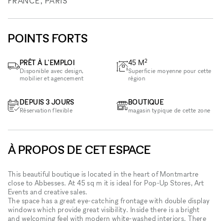
FRANCE, PARIS
POINTS FORTS
2
PRÊT À L'EMPLOI
45
M
Disponible avec design,
Superficie moyenne pour cette
mobilier et agencement
région
DEPUIS 3 JOURS
BOUTIQUE
Réservation flexible
magasin typique de cette zone
À PROPOS DE CET ESPACE
This beautiful boutique is located in the heart of Montmartre
close to Abbesses. At 45 sq m it is ideal for Pop-Up Stores, Art
Events and creative sales.
The space has a great eye-catching frontage with double display
windows which provide great visibility. Inside there is a bright
and welcoming feel with modern white-washed interiors. There