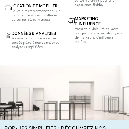
cartes de crédit pour une
expérience fluide.
LOCATION DE MOBILIER
Louez directement chez nous le
mobilier de votre moodboard
MARKETING
personnalisé, sans tracas !
D'INFLUENCE
Assurez la visibilité de votre
DONNÉES & ANALYSES
marque grâce à nos stratégies
de marketing d'influence
Mesurez et comprenez votre
ciblées.
succès grâce à nos données et
analyses simplifiées.
POP-UPS SIMPLIFIÉS : DÉCOUVREZ NOS