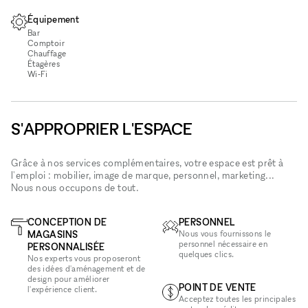
Équipement
Bar
Comptoir
Chauffage
Étagères
Wi‑Fi
S'APPROPRIER L'ESPACE
Grâce à nos services complémentaires, votre espace est prêt à
l'emploi : mobilier, image de marque, personnel, marketing...
Nous nous occupons de tout.
CONCEPTION DE
PERSONNEL
MAGASINS
Nous vous fournissons le
personnel nécessaire en
PERSONNALISÉE
quelques clics.
Nos experts vous proposeront
des idées d'aménagement et de
design pour améliorer
POINT DE VENTE
l'expérience client.
Acceptez toutes les principales