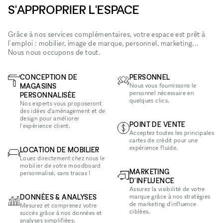
S'APPROPRIER L'ESPACE
Grâce à nos services complémentaires, votre espace est prêt à
l'emploi : mobilier, image de marque, personnel, marketing...
Nous nous occupons de tout.
CONCEPTION DE
PERSONNEL
MAGASINS
Nous vous fournissons le
personnel nécessaire en
PERSONNALISÉE
quelques clics.
Nos experts vous proposeront
des idées d'aménagement et de
design pour améliorer
POINT DE VENTE
l'expérience client.
Acceptez toutes les principales
cartes de crédit pour une
expérience fluide.
LOCATION DE MOBILIER
Louez directement chez nous le
mobilier de votre moodboard
MARKETING
personnalisé, sans tracas !
D'INFLUENCE
Assurez la visibilité de votre
DONNÉES & ANALYSES
marque grâce à nos stratégies
de marketing d'influence
Mesurez et comprenez votre
ciblées.
succès grâce à nos données et
analyses simplifiées.