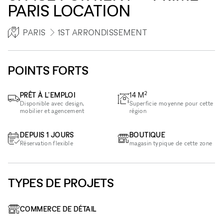
PARIS LOCATION
PARIS
1ST ARRONDISSEMENT
POINTS FORTS
2
PRÊT À L'EMPLOI
14
M
Disponible avec design,
Superficie moyenne pour cette
mobilier et agencement
région
DEPUIS 1 JOURS
BOUTIQUE
Réservation flexible
magasin typique de cette zone
TYPES DE PROJETS
COMMERCE DE DÉTAIL