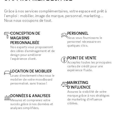
Grâce à nos services complémentaires, votre espace est prêt à
l'emploi : mobilier, image de marque, personnel, marketing...
Nous nous occupons de tout.
CONCEPTION DE
PERSONNEL
MAGASINS
Nous vous fournissons le
personnel nécessaire en
PERSONNALISÉE
quelques clics.
Nos experts vous proposeront
des idées d'aménagement et de
design pour améliorer
POINT DE VENTE
l'expérience client.
Acceptez toutes les principales
cartes de crédit pour une
expérience fluide.
LOCATION DE MOBILIER
Louez directement chez nous le
mobilier de votre moodboard
MARKETING
personnalisé, sans tracas !
D'INFLUENCE
Assurez la visibilité de votre
DONNÉES & ANALYSES
marque grâce à nos stratégies
de marketing d'influence
Mesurez et comprenez votre
ciblées.
succès grâce à nos données et
analyses simplifiées.