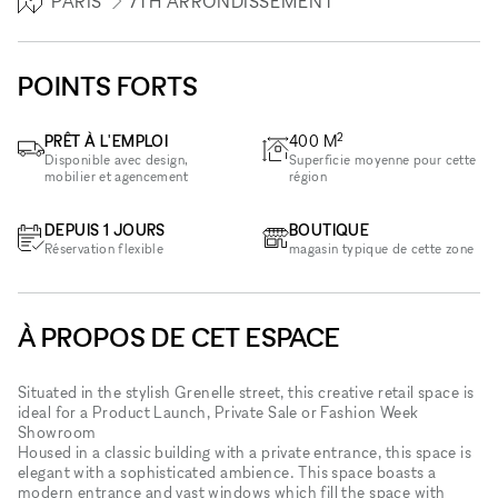
PARIS
7TH ARRONDISSEMENT
POINTS FORTS
2
PRÊT À L'EMPLOI
400
M
Disponible avec design,
Superficie moyenne pour cette
mobilier et agencement
région
DEPUIS 1 JOURS
BOUTIQUE
Réservation flexible
magasin typique de cette zone
À PROPOS DE CET ESPACE
Situated in the stylish Grenelle street, this creative retail space is
ideal for a Product Launch, Private Sale or Fashion Week
Showroom
Housed in a classic building with a private entrance, this space is
elegant with a sophisticated ambience. This space boasts a
modern entrance and vast windows which fill the space with