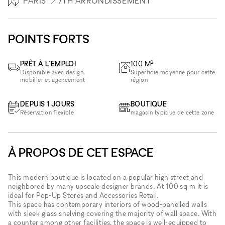
PARIS
7TH ARRONDISSEMENT
POINTS FORTS
2
PRÊT À L'EMPLOI
100
M
Disponible avec design,
Superficie moyenne pour cette
mobilier et agencement
région
DEPUIS 1 JOURS
BOUTIQUE
Réservation flexible
magasin typique de cette zone
À PROPOS DE CET ESPACE
This modern boutique is located on a popular high street and
neighbored by many upscale designer brands. At 100 sq m it is
ideal for Pop-Up Stores and Accessories Retail.
This space has contemporary interiors of wood-panelled walls
with sleek glass shelving covering the majority of wall space. With
a counter among other facilities, the space is well-equipped to