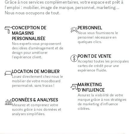
Grâce à nos services complémentaires, votre espace est prêt à
l'emploi : mobilier, image de marque, personnel, marketing...
Nous nous occupons de tout.
CONCEPTION DE
PERSONNEL
MAGASINS
Nous vous fournissons le
personnel nécessaire en
PERSONNALISÉE
quelques clics.
Nos experts vous proposeront
des idées d'aménagement et de
design pour améliorer
POINT DE VENTE
l'expérience client.
Acceptez toutes les principales
cartes de crédit pour une
expérience fluide.
LOCATION DE MOBILIER
Louez directement chez nous le
mobilier de votre moodboard
MARKETING
personnalisé, sans tracas !
D'INFLUENCE
Assurez la visibilité de votre
DONNÉES & ANALYSES
marque grâce à nos stratégies
de marketing d'influence
Mesurez et comprenez votre
ciblées.
succès grâce à nos données et
analyses simplifiées.