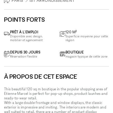
PARIS
1ST ARRONDISSEMENT
POINTS FORTS
2
PRÊT À L'EMPLOI
120
M
Disponible avec design,
Superficie moyenne pour cette
mobilier et agencement
région
DEPUIS 30 JOURS
BOUTIQUE
Réservation flexible
magasin typique de cette zone
À PROPOS DE CET ESPACE
This beautiful 120 sq m boutique in the popular shopping area of
Etienne Marcel is perfect for pop-up shops, product launhes and
ready-to-wear retail.
With a large double frontage and window displays, the classic
exterior is impressive and inviting. The interiors are modern and
well suited to retail, there are a number of product display