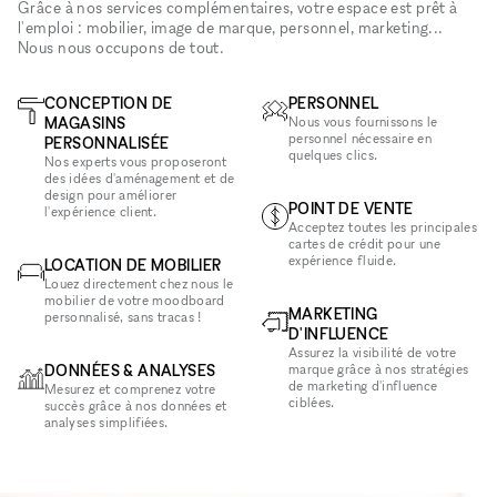
Grâce à nos services complémentaires, votre espace est prêt à
l'emploi : mobilier, image de marque, personnel, marketing...
Nous nous occupons de tout.
CONCEPTION DE
PERSONNEL
MAGASINS
Nous vous fournissons le
personnel nécessaire en
PERSONNALISÉE
quelques clics.
Nos experts vous proposeront
des idées d'aménagement et de
design pour améliorer
POINT DE VENTE
l'expérience client.
Acceptez toutes les principales
cartes de crédit pour une
expérience fluide.
LOCATION DE MOBILIER
Louez directement chez nous le
mobilier de votre moodboard
MARKETING
personnalisé, sans tracas !
D'INFLUENCE
Assurez la visibilité de votre
DONNÉES & ANALYSES
marque grâce à nos stratégies
de marketing d'influence
Mesurez et comprenez votre
ciblées.
succès grâce à nos données et
analyses simplifiées.