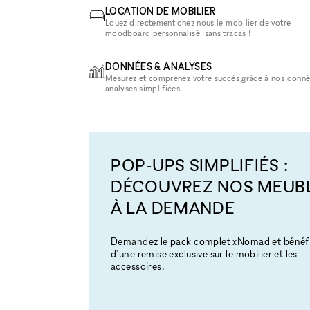
LOCATION DE MOBILIER
Louez directement chez nous le mobilier de votre
moodboard personnalisé, sans tracas !
DONNÉES & ANALYSES
Mesurez et comprenez votre succès grâce à nos donné
analyses simplifiées.
POP-UPS SIMPLIFIÉS :
DÉCOUVREZ NOS MEUB
À LA DEMANDE
Demandez le pack complet xNomad et bénéfi
d'une remise exclusive sur le mobilier et les
accessoires.