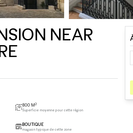
NSION NEAR
RE
2
800
M
Superficie moyenne pour cette région
BOUTIQUE
magasin typique de cette zone