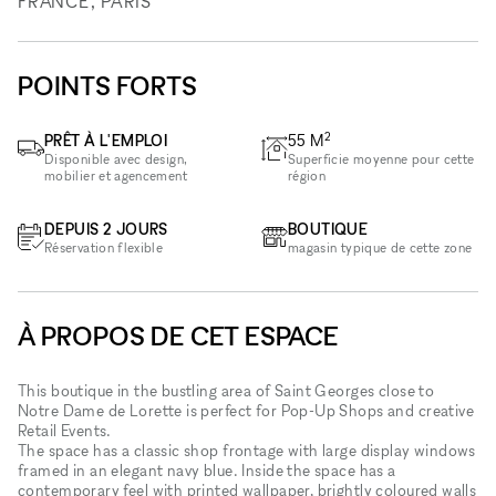
FRANCE, PARIS
POINTS FORTS
2
PRÊT À L'EMPLOI
55
M
Disponible avec design,
Superficie moyenne pour cette
mobilier et agencement
région
DEPUIS 2 JOURS
BOUTIQUE
Réservation flexible
magasin typique de cette zone
À PROPOS DE CET ESPACE
This boutique in the bustling area of Saint Georges close to
Notre Dame de Lorette is perfect for Pop-Up Shops and creative
Retail Events.
The space has a classic shop frontage with large display windows
framed in an elegant navy blue. Inside the space has a
contemporary feel with printed wallpaper, brightly coloured walls