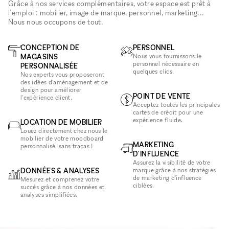
Grâce à nos services complémentaires, votre espace est prêt à
l'emploi : mobilier, image de marque, personnel, marketing...
Nous nous occupons de tout.
CONCEPTION DE
PERSONNEL
MAGASINS
Nous vous fournissons le
personnel nécessaire en
PERSONNALISÉE
quelques clics.
Nos experts vous proposeront
des idées d'aménagement et de
design pour améliorer
POINT DE VENTE
l'expérience client.
Acceptez toutes les principales
cartes de crédit pour une
expérience fluide.
LOCATION DE MOBILIER
Louez directement chez nous le
mobilier de votre moodboard
MARKETING
personnalisé, sans tracas !
D'INFLUENCE
Assurez la visibilité de votre
DONNÉES & ANALYSES
marque grâce à nos stratégies
de marketing d'influence
Mesurez et comprenez votre
ciblées.
succès grâce à nos données et
analyses simplifiées.