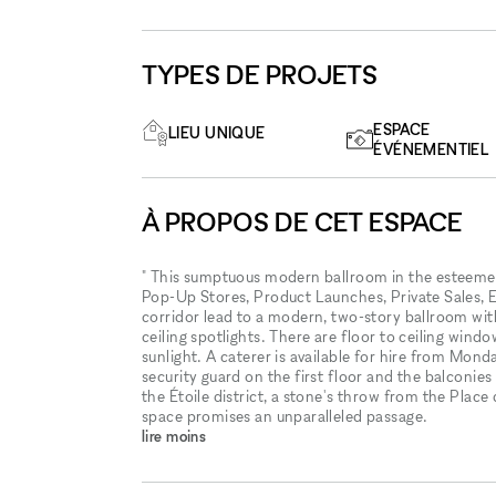
TYPES DE PROJETS
ESPACE
LIEU UNIQUE
ÉVÉNEMENTIEL
À PROPOS DE CET ESPACE
" This sumptuous modern ballroom in the esteemed 
Pop-Up Stores, Product Launches, Private Sales, E
corridor lead to a modern, two-story ballroom wi
ceiling spotlights. There are floor to ceiling wind
sunlight. A caterer is available for hire from Mond
security guard on the first floor and the balconies
the Étoile district, a stone's throw from the Pla
space promises an unparalleled passage.
lire moins