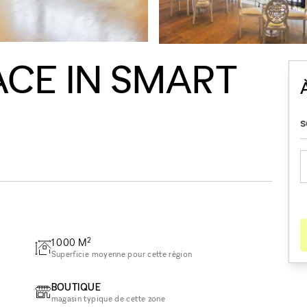
ACE IN SMART
2
1 000
M
Superficie moyenne pour cette région
BOUTIQUE
magasin typique de cette zone