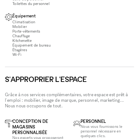
Toilettes du personnel
Équipement
Climatisation
Mobilier
Porte-vêtements
Chauffage
Kitchenette
Équipement de bureau
Étagères
Wi‑Fi
S'APPROPRIER L'ESPACE
Grâce à nos services complémentaires, votre espace est prêt à
l'emploi : mobilier, image de marque, personnel, marketing...
Nous nous occupons de tout.
CONCEPTION DE
PERSONNEL
MAGASINS
Nous vous fournissons le
personnel nécessaire en
PERSONNALISÉE
quelques clics.
Nos experts vous proposeront