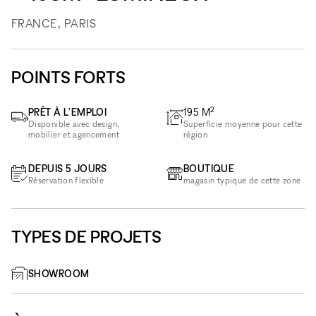
FRANCE, PARIS
POINTS FORTS
2
PRÊT À L'EMPLOI
195
M
Disponible avec design,
Superficie moyenne pour cette
mobilier et agencement
région
DEPUIS 5 JOURS
BOUTIQUE
Réservation flexible
magasin typique de cette zone
TYPES DE PROJETS
SHOWROOM