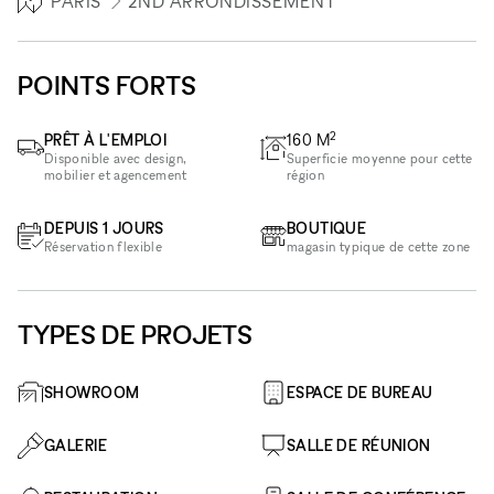
PARIS
2ND ARRONDISSEMENT
POINTS FORTS
2
PRÊT À L'EMPLOI
160
M
Disponible avec design,
Superficie moyenne pour cette
mobilier et agencement
région
DEPUIS 1 JOURS
BOUTIQUE
Réservation flexible
magasin typique de cette zone
TYPES DE PROJETS
SHOWROOM
ESPACE DE BUREAU
GALERIE
SALLE DE RÉUNION