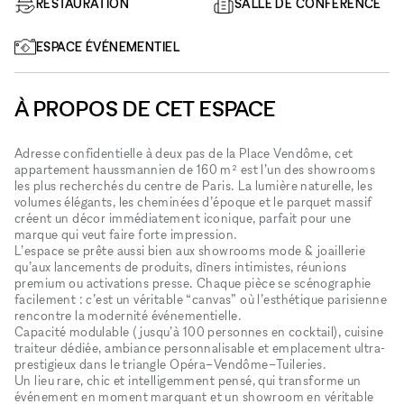
RESTAURATION
SALLE DE CONFÉRENCE
ESPACE ÉVÉNEMENTIEL
À PROPOS DE CET ESPACE
Adresse confidentielle à deux pas de la Place Vendôme, cet
appartement haussmannien de 160 m² est l’un des showrooms
les plus recherchés du centre de Paris. La lumière naturelle, les
volumes élégants, les cheminées d’époque et le parquet massif
créent un décor immédiatement iconique, parfait pour une
marque qui veut faire forte impression.
L’espace se prête aussi bien aux showrooms mode & joaillerie
qu’aux lancements de produits, dîners intimistes, réunions
premium ou activations presse. Chaque pièce se scénographie
facilement : c’est un véritable “canvas” où l’esthétique parisienne
rencontre la modernité événementielle.
Capacité modulable (jusqu’à 100 personnes en cocktail), cuisine
traiteur dédiée, ambiance personnalisable et emplacement ultra-
prestigieux dans le triangle Opéra–Vendôme–Tuileries.
Un lieu rare, chic et intelligemment pensé, qui transforme un
événement en moment marquant et un showroom en véritable