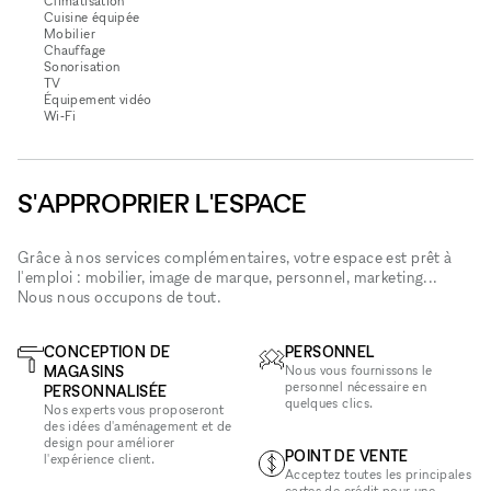
Climatisation
Cuisine équipée
Mobilier
Chauffage
Sonorisation
TV
Équipement vidéo
Wi‑Fi
S'APPROPRIER L'ESPACE
Grâce à nos services complémentaires, votre espace est prêt à
l'emploi : mobilier, image de marque, personnel, marketing...
Nous nous occupons de tout.
CONCEPTION DE
PERSONNEL
MAGASINS
Nous vous fournissons le
personnel nécessaire en
PERSONNALISÉE
quelques clics.
Nos experts vous proposeront
des idées d'aménagement et de
design pour améliorer
POINT DE VENTE
l'expérience client.
Acceptez toutes les principales
cartes de crédit pour une