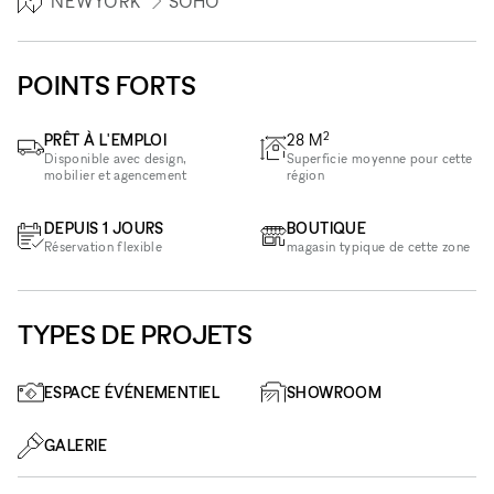
NEWYORK
SOHO
POINTS FORTS
2
PRÊT À L'EMPLOI
28
M
Disponible avec design,
Superficie moyenne pour cette
mobilier et agencement
région
DEPUIS 1 JOURS
BOUTIQUE
Réservation flexible
magasin typique de cette zone
TYPES DE PROJETS
ESPACE ÉVÉNEMENTIEL
SHOWROOM
GALERIE