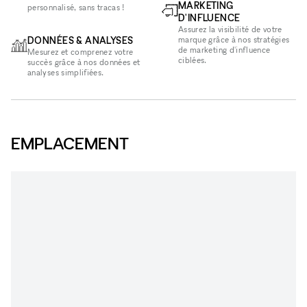
MARKETING
personnalisé, sans tracas !
D'INFLUENCE
Assurez la visibilité de votre
DONNÉES & ANALYSES
marque grâce à nos stratégies
de marketing d'influence
Mesurez et comprenez votre
ciblées.
succès grâce à nos données et
analyses simplifiées.
EMPLACEMENT