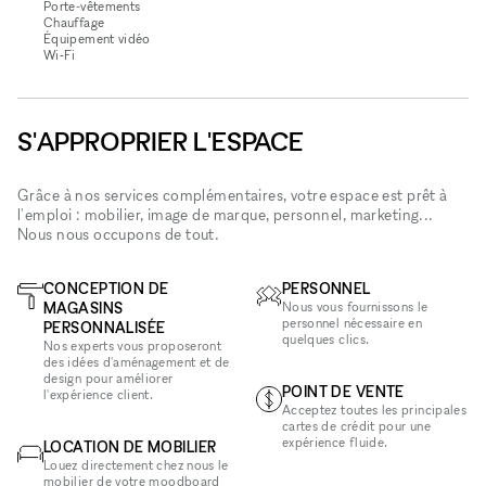
Porte-vêtements
Chauffage
Équipement vidéo
Wi‑Fi
S'APPROPRIER L'ESPACE
Grâce à nos services complémentaires, votre espace est prêt à
l'emploi : mobilier, image de marque, personnel, marketing...
Nous nous occupons de tout.
CONCEPTION DE
PERSONNEL
MAGASINS
Nous vous fournissons le
personnel nécessaire en
PERSONNALISÉE
quelques clics.
Nos experts vous proposeront
des idées d'aménagement et de
design pour améliorer
POINT DE VENTE
l'expérience client.
Acceptez toutes les principales
cartes de crédit pour une
expérience fluide.
LOCATION DE MOBILIER
Louez directement chez nous le
mobilier de votre moodboard